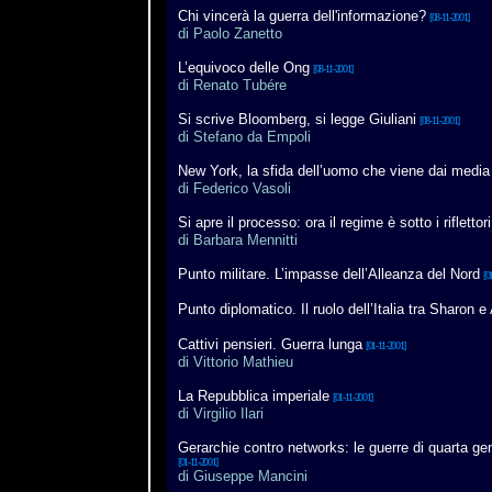
Chi vincerà la guerra dell'informazione?
[08-11-2001]
di Paolo Zanetto
L’equivoco delle Ong
[08-11-2001]
di Renato Tubére
Si scrive Bloomberg, si legge Giuliani
[08-11-2001]
di Stefano da Empoli
New York, la sfida dell’uomo che viene dai media
di Federico Vasoli
Si apre il processo: ora il regime è sotto i riflettori
di Barbara Mennitti
Punto militare. L’impasse dell’Alleanza del Nord
[0
Punto diplomatico. Il ruolo dell’Italia tra Sharon e
Cattivi pensieri. Guerra lunga
[01-11-2001]
di Vittorio Mathieu
La Repubblica imperiale
[01-11-2001]
di Virgilio Ilari
Gerarchie contro networks: le guerre di quarta ge
[01-11-2001]
di Giuseppe Mancini