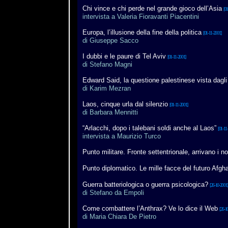
Chi vince e chi perde nel grande gioco dell’Asia
[01
intervista a Valeria Fioravanti Piacentini
Europa, l’illusione della fine della politica
[01-11-2001]
di Giuseppe Sacco
I dubbi e le paure di Tel Aviv
[01-11-2001]
di Stefano Magni
Edward Said, la questione palestinese vista dagli
di Karim Mezran
Laos, cinque urla dal silenzio
[01-11-2001]
di Barbara Mennitti
“Arlacchi, dopo i talebani soldi anche al Laos”
[01-11
intervista a Maurizio Turco
Punto militare. Fronte settentrionale, arrivano i no
Punto diplomatico. Le mille facce del futuro Afgh
Guerra batteriologica o guerra psicologica?
[26-10-2001]
di Stefano da Empoli
Come combattere l’Anthrax? Ve lo dice il Web
[26-1
di Maria Chiara De Pietro