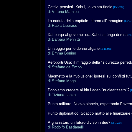
Cattivi pensieri. Kabul, la volata finale
[16-11-2001]
di Vittorio Mathieu
La caduta della capitale: ritorno all'immagine
[16-11-20
di Paola Liberace
Dal burqa al governo: ora Kabul si tinga di rosa
[16-
di Barbara Mennitti
Un seggio per le donne afgane
[16-11-2001]
di Emma Bonino
Aeroporti Usa: il miraggio della "sicurezza perfett
di Stefano da Empoli
Maometto e la rivoluzione: ipotesi sui conflitti futu
di Stefano Magni
Dobbiamo credere al bin Laden "nuclearizzato"?
[1
di Tiziana Lanza
Punto militare. Nuovo slancio, aspettando l'inver
Punto diplomatico. Scacco matto alle finanziarie d
Afghanistan, un futuro diviso in due?
[08-11-2001]
di Rodolfo Bastianelli