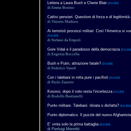
Lettera a Laura Bush e Cherie Blair
[23-11-2001]
di Emma Bonino
Cattivi pensieri. Questioni di forza e di legittimità
di Vittorio Mathieu
Ai terroristi processi militari. Così l’America si vu
[23-11-2001]
di Stefano da Empoli
Gore Vidal e il paradosso della democrazia
[23-11-2001
di Eugenia Roccella
Bush e Putin, attrazione fatale?
[23-11-2001]
di Federico Vasoli
Con i talebani in rotta pure i pacifisti
[23-11-2001]
di Paolo Zanetto
Kosovo, dopo il voto resta l’incertezza
[23-11-2001]
di Rodolfo Bastianelli
Punto militare
. Talebani
: ritirata o disfatta?
[16-11-2001]
Punto diplomatico. Il puzzle del nuovo Afghanist
E’ vinta solo la prima battaglia
[16-11-2001]
di Pierluigi Mennitti