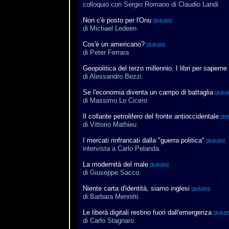
colloquio con Sergio Romano di Claudio Landi
Non c'è posto per l'Onu
[28-09-2001]
di Michael Ledeen
Cos'è un americano?
[28-09-2001]
di Peter Ferrara
Geopolitica del terzo millennio. I libri per saperne 
di Alessandro Bezzi
Se l'economia diventa un campo di battaglia
[28-09-20
di Massimo Lo Cicero
Il collante petrolifero del fronte antioccidentale
[28-0
di Vittorio Mathieu
I mercati rinfrancati dalla "guerra politica"
[28-09-2001]
intervista a Carlo Pelanda
La modernità del male
[28-09-2001]
di Giuseppe Sacco
Niente carta d'identità, siamo inglesi
[28-09-2001]
di Barbara Mennitti
Le liberà digitali restino fuori dall'emergenza
[28-09-200
di Carlo Stagnaro