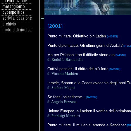
[
2001
]
Punto militare. Obiettivo bin Laden
[14-12-2001]
Punto diplomatico. Gli ultimi giorni di Arafat?
[14-12-2
Ma per l'Afghanistan il difficile viene ora
[14-12-2001]
di Rodolfo Bastianelli
Cattivi pensieri. Il diritto del più forte
[14-12-2001]
di Vittorio Mathieu
Israele, Sharon e la Cecoslovacchia degli anni Tr
di
Stefano Magni
Se fossi palestinese...
[14-12-2001]
di Angelo Pezzana
Unione Europea, a Laeken il vertice dell’ottimism
di
Pierluigi Mennitti
Punto militare. Il mullah si arrende a Kandahar
[07-1