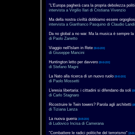
"L'Europa pagherà cara la propria debolezza polit
intervista a Virgilio Ilari di Cristiana Vivenzio
Ma della nostra civiltà dobbiamo essere orgoglios
intervista a Gianfranco Pasquino di Claudio Landi
Da no global a no war. Ma la musica è sempre la
di Paolo Zanetto
Viaggio nell'Islam in Rete
[08-10-2001]
di Giuseppe Mancini
Huntington letto per davvero
[08-10-2001]
di Stefano Magni
La Nato alla ricerca di un nuovo ruolo
[08-10-2001]
di Paolo Mossetti
L'eresia libertaria: i cittadini si difendano da soli
[08
di Carlo Stagnaro
Ricostruire le Twin towers? Parola agli architetti
[08
di Tiziana Lanza
La nuova guerra
[28-09-2001]
di Ludovico Incisa di Camerana
"Combattere le radici politiche del terrorismo"
[28-09-