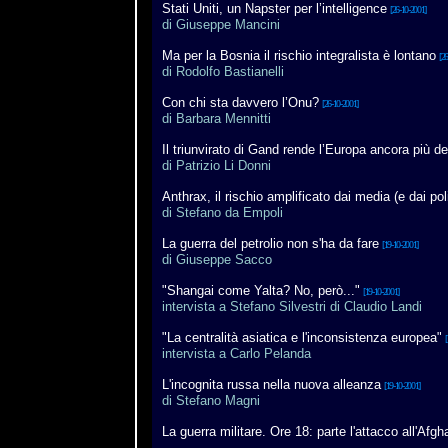
Stati Uniti, un Napster per l’intelligence
[26-10-2001]
di Giuseppe Mancini
Ma per la Bosnia il rischio integralista è lontano
[26
di Rodolfo Bastianelli
Con chi sta davvero l’Onu?
[26-10-2001]
di Barbara Mennitti
Il triunvirato di Gand rende l’Europa ancora più d
di Patrizio Li Donni
Anthrax, il rischio amplificato dai media (e dai poli
di Stefano da Empoli
La guerra del petrolio non s'ha da fare
[19-10-2001]
di Giuseppe Sacco
"Shangai come Yalta? No, però..."
[19-10-2001]
intervista a Stefano Silvestri di Claudio Landi
"La centralità asiatica e l'inconsistenza europea"
[
intervista a Carlo Pelanda
L'incognita russa nella nuova alleanza
[19-10-2001]
di Stefano Magni
La guerra militare. Ore 18: parte l'attacco all'Afgh