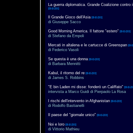
La guerra diplomatica. Grande Coalizione contro i
[08-10-2001]
Il Grande Gioco dell'Asia
[08-10-2001]
di Giuseppe Sacco
Good Morning America. Il fattore "estero"
[08-10-2001]
di Stefano da Empoli
Mercati in altalena e le cartucce di Greenspan
[08-1
di Federico Vasoli
Se questa è una donna
[08-10-2001]
di Barbara Mennitti
Kabul, il ritorno del re
[08-10-2001]
di James S. Robbins
"E bin Laden mi disse: fonderò un Califfato"
[08-10-200
intervista a Marco Guidi di Pierpaolo La Rosa
I rischi dell'intervento in Afghanistan
[08-10-2001]
di Rodolfo Bastianelli
Il paese del "giornale unico"
[08-10-2001]
Noi e loro
[08-10-2001]
di Vittorio Mathieu