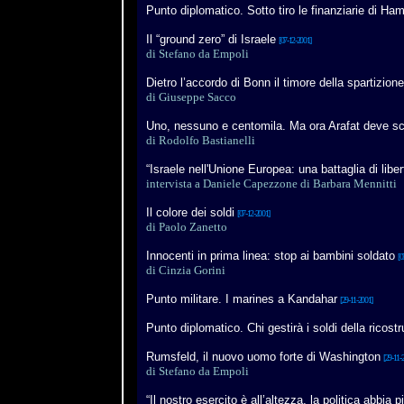
Punto diplomatico. Sotto tiro le finanziarie di Ha
Il “ground zero” di Israele
[07-12-2001]
di
Stefano da Empoli
Dietro l’accordo di Bonn il timore della spartizione
di Giuseppe Sacco
Uno, nessuno e centomila. Ma ora Arafat deve sc
di Rodolfo Bastianelli
“Israele nell'Unione Europea: una battaglia di liber
intervista a Daniele Capezzone di Barbara Mennitti
Il colore dei soldi
[07-12-2001]
di Paolo Zanetto
Innocenti in prima linea: stop ai bambini soldato
[0
di Cinzia Gorini
Punto militare. I marines a Kandahar
[29-11-2001]
Punto diplomatico. Chi gestirà i soldi della ricost
Rumsfeld, il nuovo uomo forte di Washington
[29-11-
di
Stefano da Empoli
“Il nostro esercito è all’altezza, la politica abbia 