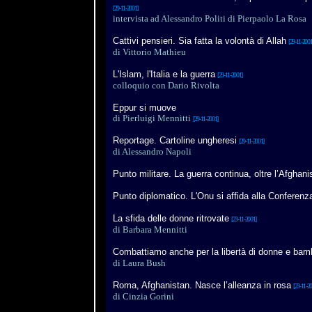
[29-11-2001]
intervista ad Alessandro Politi di Pierpaolo La Rosa
Cattivi pensieri. Sia fatta la volontà di Allah
[29-11-2001
di
Vittorio Mathieu
L'Islam, l'Italia e la guerra
[29-11-2001]
colloquio con Dario Rivolta
Eppur si muove
di
Pierluigi Mennitti
[29-11-2001]
Reportage. Cartoline ungheresi
[29-11-2001]
di Alessandro Napoli
Punto militare. La guerra continua, oltre l’Afghani
Punto diplomatico. L'Onu si affida alla Conferenz
La sfida delle donne ritrovate
[23-11-2001]
di Barbara Mennitti
Combattiamo anche per la libertà di donne e bam
di Laura Bush
Roma, Afghanistan. Nasce l’alleanza in rosa
[23-11-20
di Cinzia Gorini