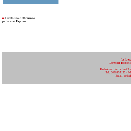
Questo sito è ottimizzato
per Internet Explorer.
(c) Ide
Direttore respon
aaaaaa
Redazione: piazza Sant'An
Tel: 0668135132 - 0
Email: reda