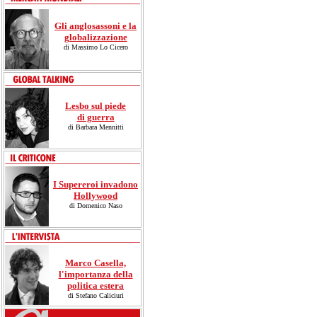
Gli anglosassoni e la
globalizzazione
di Massimo Lo Cicero
Lesbo sul piede
di guerra
di Barbara Mennitti
I Supereroi invadono
Hollywood
di Domenico Naso
Marco Casella,
l'importanza della
politica estera
di Stefano Caliciuri