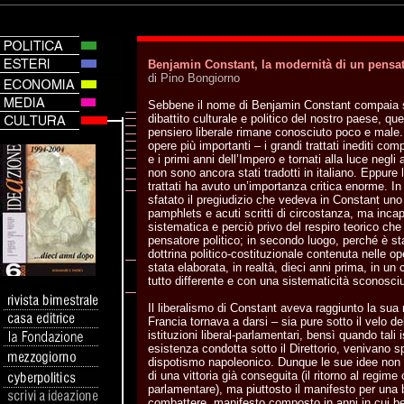
Benjamin Constant, la modernità di un pensat
di Pino Bongiorno
Sebbene il nome di Benjamin Constant compaia 
dibattito culturale e politico del nostro paese, q
pensiero liberale rimane conosciuto poco e male.
opere più importanti – i grandi trattati inediti comp
e i primi anni dell’Impero e tornati alla luce negl
non sono ancora stati tradotti in italiano. Eppure 
trattati ha avuto un’importanza critica enorme. In
sfatato il pregiudizio che vedeva in Constant uno sc
pamphlets e acuti scritti di circostanza, ma inca
sistematica e perciò privo del respiro teorico che 
pensatore politico; in secondo luogo, perché è st
dottrina politico-costituzionale contenuta nelle o
stata elaborata, in realtà, dieci anni prima, in un 
tutto differente e con una sistematicità sconosc
Il liberalismo di Constant aveva raggiunto la sua
Francia tornava a darsi – sia pure sotto il velo d
istituzioni liberal-parlamentari, bensì quando tali 
esistenza condotta sotto il Direttorio, venivano sp
dispotismo napoleonico. Dunque le sue idee non r
di una vittoria già conseguita (il ritorno al regime
parlamentare), ma piuttosto il manifesto per una 
combattere, manifesto composto in anni in cui b