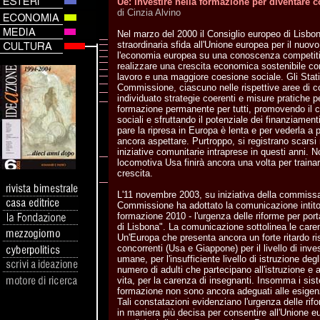
Ue: investire nella formazione per diventare c
di Cinzia Alvino
Nel marzo del 2000 il Consiglio europeo di Lisbo
straordinaria sfida all'Unione europea per il nuov
l'economia europea su una conoscenza competiti
realizzare una crescita economica sostenibile con 
lavoro e una maggiore coesione sociale. Gli Stati
Commissione, ciascuno nelle rispettive aree di
individuato strategie coerenti e misure pratiche per
formazione permanente per tutti, promovendo il c
sociali e sfruttando il potenziale dei finanziamenti
pare la ripresa in Europa è lenta e per vederla a
ancora aspettare. Purtroppo, si registrano scarsi r
iniziative comunitarie intraprese in questi anni. N
locomotiva Usa finirà ancora una volta per trainar
crescita.
L'11 novembre 2003, su iniziativa della commissa
Commissione ha adottato la comunicazione intitol
formazione 2010 - l'urgenza delle riforme per port
di Lisbona". La comunicazione sottolinea le care
Un'Europa che presenta ancora un forte ritardo ris
concorrenti (Usa e Giappone) per il livello di inve
umane, per l'insufficiente livello di istruzione deg
numero di adulti che partecipano all'istruzione e a
vita, per la carenza di insegnanti. Insomma i sist
formazione non sono ancora adeguati alle esigenz
Tali constatazioni evidenziano l'urgenza delle rif
in maniera più decisa per consentire all'Unione eu