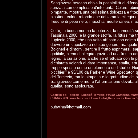
Sangiovese toscano abbia la possibilità di difender
senza alcun complesso d’inferiorità. Colore rubino
pimpante, mostra una bellissima dolcezza e fitte
plastico, caldo, rotondo che richiama la ciliegia 
fresche di pepe nero, macchia mediterranea, ma
Certo, in bocca non ha la potenza, la carnosità 
Tassinaia 2000, e la grande stoffa, la fittissima tr
Lupicaia 2000, che una volta affinato con calma in
davvero un capolavoro nel suo genere, ma quale p
Bolgheri e dintorni, sentire il frutto esprimersi, sa
godibile, pieno di allegria grazie ad una fresca ac
legno, la cui azione, anche se effettuata con le pi
dichiarata volontà di dare importanza, spalla, stru
troppo spesso come un elemento di disturbo. Non 
bicchieri” e 95/100 da Parker e Wine Spectator,
del Terriccio, ma la simpatia e la gratitudine dei 
Sangiovese come me, e l’affermazione dovuta al 
qualità, sono assicurate.
Castello del Terriccio, Località Terriccio 56040 Castellina Mar
050-699789. www.terriccio.it E-mail info@terriccio.it - Prezzo 
bubwine@hotmail.com