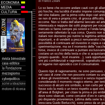
di Franco Ziliani
Lo so bene che occorre andare cauti con gli allar
più fosche, ma lucidità d’analisi impone comunqu
del vino italiano, per la prima volta dopo vari a
se non di vera e propria crisi, di grossa difficoltà
eccome. Non si tratta dell’allarme lanciato ad arte 
interessata e neppure dai soliti piagnoni per vocaz
mercato si fanno sempre più sinistri e l’onda lu
seriamente rallentato la sua corsa. Questo non sig
italiani non dovranno più nutrire la legittima ambiz
importanti, e di venderli a prezzi remunerativi che
possibilità di continuare ad investire in vigna e ca
sperimentazione, ma se il momento delle “vacche
forse, invece di continuare a puntare esclusivamen
costano un occhio della testa e che si acquista
(proprio quando…licet insanire…), sarà opportuno
vini più confidenziali e ragionevoli, soprattutto
un legame non episodico con il consumatore.
Questo tipo di ragionamento, ne sono persuaso, 
nel caso di zone che non possono contare su una
e dove gli investimenti, massicci e senza risparmi
considerando il momento magico eterno, per tentar
successo di alcuni vini simbolo, e non certo per
fosse solo la metà o un terzo rispetto a quei vi
all’area di Bolgheri, per citare la prima e più em
dove sono sbarcati, come cercatori d’oro in camp
più disparate provenienze, (ultima della serie la
bresciana Guido Berlucchi), sono preso da un gr