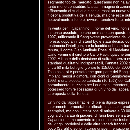
segmento top del mercato, quest’anno non ha avu
tanto meno contraddire la sua immagine di azien
affiancando ai suoi due classici rossi un nuovo vi
filosofia produttiva della Tenuta, ma che esce s
notevolmente inferiore, ovvero, tenetevi forte, int
In verità per il Capannino, il nome del vino, non s
in senso assoluto, perché un rosso con questo no
1997, utilizzando il Sangiovese proveniente dai v
ripresa, dopo anni di stand by, è stata decisa, c
testimonia l’intelligenza e la lucidità del team for
tenuta, il conte Gian Annibale Rossi di Medelana S
Carlo Ferrini e il direttore Carlo Paoli, qualche
2002. A fronte della decisione di saltare, senza e
standard qualitativi indispensabili, l’annata 2002 d
circa 60 mila bottiglie (contro le 115.000 del 2000
Tassinaia, si è pensato che gran parte del Sangi
impianti messi a dimora, con cloni di Sangiovese 
1998, e una piccola percentuale (10-15%) del Cab
normalmente utilizzato per i due rossi importanti,
potessero fornire l’ossatura di un vino dall’appea
la proposta della Tenuta.
Un vino dall’appeal facile, di piena dignità espres
interamente fermentato e affinato in acciaio, prod
esemplari, ma con l’intenzione di arrivare a 60.00
voglia dichiarata di piacere, di farsi bere senza tr
Capannino mi ha convinto in pieno perché testi
dei vitigni bordolesi e delle altre varietà francesi
poco (Syrah) o sono in corso di sperimentazione 