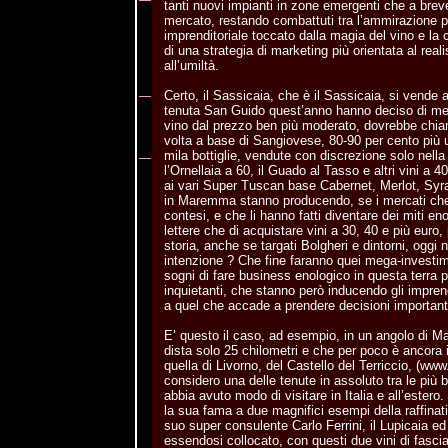
tanti nuovi impianti in zone emergenti che a breve
mercato, restando combattuti tra l’ammirazione 
imprenditoriale toccato dalla magia del vino e la
di una strategia di marketing più orientata al rea
all’umiltà.
Certo, il Sassicaia, che è il Sassicaia, si vende 
tenuta San Guido quest’anno hanno deciso di me
vino dal prezzo ben più moderato, dovrebbe chia
volta a base di Sangiovese, 80-90 per cento più 
mila bottiglie, vendute con discrezione solo nella 
l’Ornellaia a 60, il Guado al Tasso e altri vini a 
ai vari Super Tuscan base Cabernet, Merlot, Syrah
in Maremma stanno producendo, se i mercati che 
contesi, e che li hanno fatti diventare dei miti en
lettere che di acquistare vini a 30, 40 e più euro,
storia, anche se targati Bolgheri e dintorni, oggi
intenzione ? Che fine faranno quei mega-investimen
sogni di fare business enologico in questa terra 
inquietanti, che stanno però inducendo gli imprendi
a quel che accade a prendere decisioni importanti
E’ questo il caso, ad esempio, in un angolo di 
dista solo 25 chilometri e che per poco è ancora i
quella di Livorno, del Castello del Terriccio, (www.t
considero una delle tenute in assoluto tra le più
abbia avuto modo di visitare in Italia e all’estero.
la sua fama a due magnifici esempi della raffinat
suo super consulente Carlo Ferrini, il Lupicaia ed 
essendosi collocato, con questi due vini di fascia