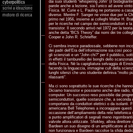
dai suoi studenti “whispering John” (il bisbigliant
parole anche a lezione, sia l’unico ad avere vint
Fisica. M. Curie e L. Pauling ne portarono a casa 
diverse. Mentre F. Sanger ne vinse due per la Ch
primo nel 1956, insieme ai colleghi Walter H. Bra
per le ricerche nel campo dei semiconduttori e la 
transistor. Il secondo arrivò nel 1972 per la teoria
anche detta “BCS Theory” dai nomi dei tre colle
Cooper e John R. Schrieffer.
Ci sembra invece paradossale, sebbene non incom
dei padri dell’Era dell’informazione sia così poco
gli scienziati e un “John chi?” per il pubblico, sot
in effetti il tamburellio dei bonghi dello scanzon
della Fisica. Né la capigliatura selvaggia di Einst
facendo la linguaccia, immagine cult della scienz
lunghi silenzi che uno studente definiva “molto pi
rilassanti”.
Ma ci sono soprattutto le sue ricerche che hanno 
Diciamo transistor e possiamo anche dire radio, t
computer. Un successo reso possibile dai progres
semiconduttori, quelle sostanze che, a seconda de
comportano da conduttori elettrici o da isolanti. 
americana Bell Telephones a incoraggiare questi 
occasione dell’ampliamento della rete telefonica
a punto amplificatori di segnali meno ingombranti 
valvole allora utilizzate. Shokley, allora direttore
Bardeen un suo disegno di un amplificatore al sili
non funzionava e Bardeen raccolse la sfida dedi