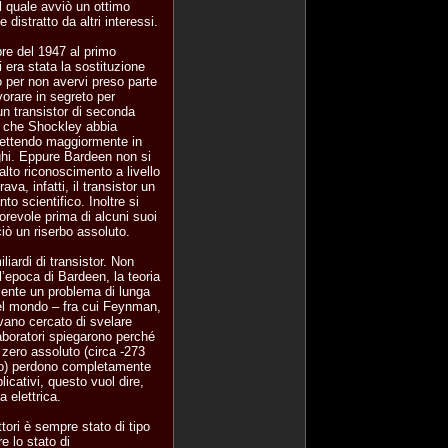
l quale avviò un ottimo
distratto da altri interessi.
bre del 1947 al primo
i era stata la sostituzione
o per non avervi preso parte
vorare in segreto per
un transistor di seconda
o che Shockley abbia
 mettendo maggiormente in
eghi. Eppure Bardeen non si
alto riconoscimento a livello
, infatti, il transistor un
o scientifico. Inoltre si
orevole prima di alcuni suoi
ciò un riserbo assoluto.
iliardi di transistor. Non
l’epoca di Bardeen, la teoria
emente un problema di lunga
i del mondo – fra cui Feynman,
vano cercato di svelare
aboratori spiegarono perché
zero assoluto (circa -273
urio) perdono completamente
licativi, questo vuol dire,
 elettrica.
tori è sempre stato di tipo
 lo stato di