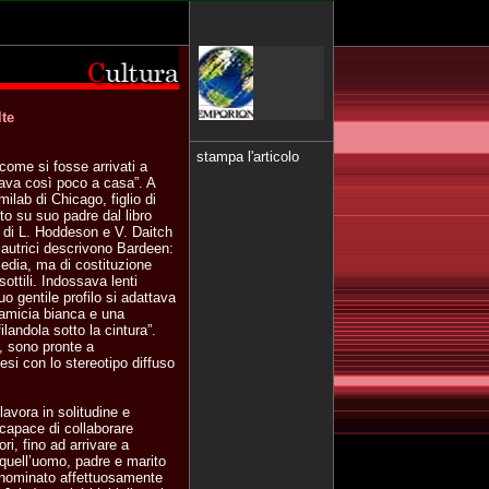
lte
stampa l'articolo
come si fosse arrivati a
lava così poco a casa”. A
milab di Chicago, figlio di
o su suo padre dal libro
 di L. Hoddeson e V. Daitch
autrici descrivono Bardeen:
media, ma di costituzione
ottili. Indossava lenti
o gentile profilo si adattava
camicia bianca e una
landola sotto la cintura”.
, sono pronte a
esi con lo stereotipo diffuso
avora in solitudine e
 capace di collaborare
ri, fino ad arrivare a
e quell’uomo, padre e marito
nnominato affettuosamente