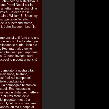
e John) perché bisbigliava le
o due Premi Nobel per la
altrettanti ma in discipline
imica. Bardeen vinse il
ttain e William B. Shockley
scoperta dell’effetto
 della superconduttività,
ghi: John Bardeen, Leon N.
prensibile, il fatto che uno
 conosciuto. Un Einstein per
tolineano le autrici. Non c’è
ato Feynman, altro genio
ein che posò per i reporters,
a. Ci sono invece i suoi
acevoli e produttivi nonché
cambiato la nostra vita.
elevisione, telefono,
si fatti nel campo dei
lle condizioni, si
Fu la compagnia telefonica
studi. Era necessario, in
 su lunghe distanze, mettere
e più resistenti delle
 del progetto, mostrò a
cio. Quel dispositivo però
candosi anima e corpo al