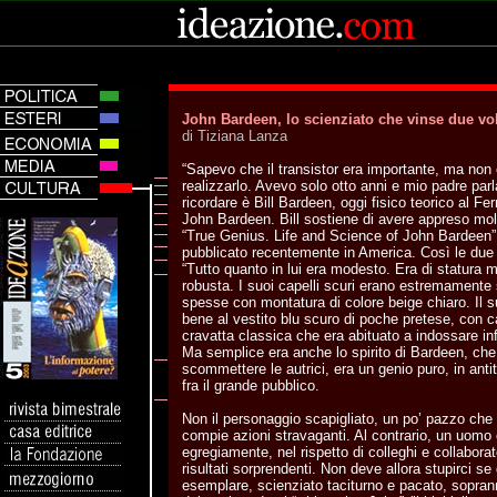
John Bardeen, lo scienziato che vinse due vo
di Tiziana Lanza
“Sapevo che il transistor era importante, ma non 
realizzarlo. Avevo solo otto anni e mio padre par
ricordare è Bill Bardeen, oggi fisico teorico al Fer
John Bardeen. Bill sostiene di avere appreso molt
“True Genius. Life and Science of John Bardeen”
pubblicato recentemente in America. Così le due 
“Tutto quanto in lui era modesto. Era di statura 
robusta. I suoi capelli scuri erano estremamente s
spesse con montatura di colore beige chiaro. Il su
bene al vestito blu scuro di poche pretese, con 
cravatta classica che era abituato a indossare infi
Ma semplice era anche lo spirito di Bardeen, che
scommettere le autrici, era un genio puro, in antit
fra il grande pubblico.
Non il personaggio scapigliato, un po’ pazzo che l
compie azioni stravaganti. Al contrario, un uomo
egregiamente, nel rispetto di colleghi e collaborato
risultati sorprendenti. Non deve allora stupirci s
esemplare, scienziato taciturno e pacato, sopra