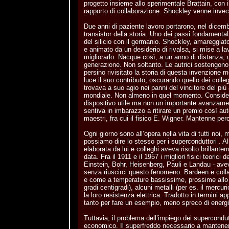
progetto insieme allo sperimentale Brattain, con i
rapporto di collaborazione. Shockley venne invece 
Due anni di paziente lavoro portarono, nel dicem
transistor della storia. Uno dei passi fondamental
del silicio con il germanio. Shockley, amareggiat
e animato da un desiderio di rivalsa, si mise a la
migliorarlo. Nacque così, a un anno di distanza, 
generazione. Non soltanto. Le autrici sostengon
persino rivisitato la storia di questa invenzione
luce il suo contributo, oscurando quello dei coll
trovava a suo agio nei panni del vincitore del più 
mondiale. Non almeno in quel momento. Considerava
dispositivo utile ma non un importante avanzament
sentiva in imbarazzo a ritirare un premio così aut
maestri, fra cui il fisico E. Wigner. Mantenne per
Ogni giorno sono all’opera nella vita di tutti noi, m
possiamo dire lo stesso per i superconduttori . Al
elaborata da lui e colleghi aveva risolto brillant
data. Fra il 1911 e il 1957 i migliori fisici teoric
Einstein, Bohr, Heisenberg, Pauli e Landau - ave
senza riuscirci questo fenomeno. Bardeen e coll
e come a temperature bassissime, prossime allo 
gradi centigradi), alcuni metalli (per es. il merc
la loro resistenza elettrica. Tradotto in termini app
tanto per fare un esempio, meno spreco di energia
Tuttavia, il problema dell’impiego dei supercondut
economico. Il superfreddo necessario a mantenere