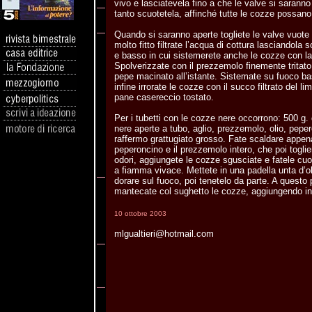
vivo e lasciatevela fino a che le valve si saranno 
tanto scuotetela, affinché tutte le cozze possano 
Quando si saranno aperte togliete le valve vuote 
molto fitto filtrate l’acqua di cottura lasciandola
e basso in cui sistemerete anche le cozze con la 
Spolverizzate con il prezzemolo finemente tritato 
pepe macinato all’istante. Sistemate su fuoco b
infine irrorate le cozze con il succo filtrato del li
pane casereccio tostato.
Per i tubetti con le cozze nere occorrono: 500 g. 
nere aperte a tubo, aglio, prezzemolo, olio, pep
raffermo grattugiato grosso. Fate scaldare appena l
peperoncino e il prezzemolo intero, che poi togl
odori, aggiungete le cozze sgusciate e fatele cuo
a fiamma vivace. Mettete in una padella unta d’oli
dorare sul fuoco, poi tenetelo da parte. A questo
mantecate col sughetto le cozze, aggiungendo inf
10 ottobre 2003
mlgualtieri@hotmail.com