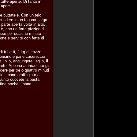
tutte aperte. Di tanto in
aprirsi.
e buttatele. Con un telo
 scendere in un tegame largo
parte aperta volta in alto.
e, con un forte pizzico di
asso per qualche minuto
mone e servite con fette di
di tubetti, 2 kg di cozze
eroncino e pane casereccio
’olio, aggiungete l’aglio, il
ierete. Appena ammaccato gli
cere per tre o quattro minuti
o il pane grattugiato a
 punto cuocete la pasta,
ine anche il pane.