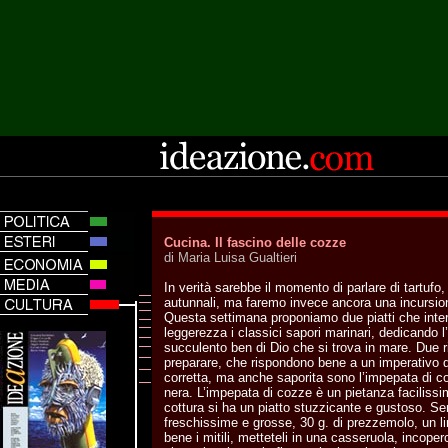
Cucina. Il fascino delle cozze
di Maria Luisa Gualtieri
In verità sarebbe il momento di parlare di tartufo
autunnali, ma faremo invece ancora una incursion
Questa settimana proponiamo due piatti che inter
leggerezza i classici sapori marinari, dedicando l
succulento ben di Dio che si trova in mare. Due ri
preparare, che rispondono bene a un imperativo 
corretta, ma anche saporita sono l’impepata di c
nera. L’impepata di cozze è un pietanza facilissi
cottura si ha un piatto stuzzicante e gustoso. S
freschissime e grosse, 30 g. di prezzemolo, un 
bene i mitili, metteteli in una casseruola, incoper