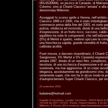
055-6530684), un pizzico di Canaiolo, di Malvasia
Colorino, sino ai Chianti Classico “annata” e alla
denominata Millennio.
Assaggiati lo scorso aprile a Verona, nell’ambito d
Classico 1999 e il 2000, che è stato imbottigliato
commercio prima della fine del 2003, mi sono par
pulizia, nitidezza ed incisività, dotati di una bel
d’espressione, di un frutto ricco, succoso, caldo e
equilibrio tra tutte le componenti, che nell’edizi
(5%) di Merlot è sparito, vedono spiccare la comp
una freschezza sapida, grande rotondità di frutto,
calibrata acidità.
Fuori misura, e davvero straordinario, il Chianti
Sangiovese, 5% Merlot e 5% Canaiolo) espressio
annata 1997, dotato di un naso fitto, complesso,
tessitura, di una ricchezza d’espressione e di una
sostenuta, ma mai aggressiva, di un corpo avvolg
eleganza, assolutamente da grandissimo vino, da
veramente super, che non ha in alcun modo la p
d’autoproclamarsi Super Chianti Classico, per es
26 settembre 2003
bubwine@hotmail.com
Castello di Cacchiano. Localita’ Cacchiano - 53010 Monti di G
747018 fax 0577 747157. Prezzo: Chianti Classico, € 11 (12 i
Millennio, € 18 euro (20 in enoteca). www.chianticlassico.co