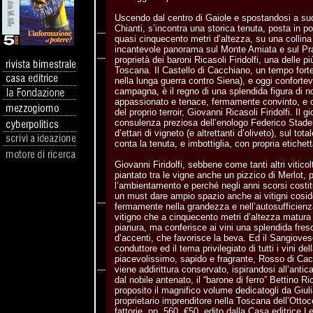
Uscendo dal centro di Gaiole e spostandosi a sud 
Chianti, s’incontra una storica tenuta, posta in p
quasi cinquecento metri d’altezza, su una collina
incantevole panorama sul Monte Amiata e sul Pra
proprietà dei baroni Ricasoli Firidolfi, una delle pi
Toscana. Il Castello di Cacchiano, un tempo fort
nella lunga guerra contro Siena), e oggi confortev
campagna, è il regno di una splendida figura di nob
appassionato e tenace, fermamente convinto, e or
del proprio terroir, Giovanni Ricasoli Firidolfi. Il 
consulenza preziosa dell’enologo Federico Stader
d’ettari di vigneto (e altrettanti d’oliveto), sul tot
conta la tenuta, e imbottiglia, con propria etichet
Giovanni Firidolfi, sebbene come tanti altri viticol
piantato tra le vigne anche un pizzico di Merlot, p
l’ambientamento e perché negli anni scorsi costit
un must dare ampio spazio anche ai vitigni cosidde
fermamente nella grandezza e nell’autosufficien
vitigno che a cinquecento metri d’altezza matura 
pianura, ma conferisce ai vini una splendida fre
d’accenti, che favorisce la beva. Ed il Sangiovese,
conduttore ed il tema privilegiato di tutti i vini de
piacevolissimo, sapido e fragrante, Rosso di Ca
viene addirittura conservato, ispirandosi all’antic
dal nobile antenato, il “barone di ferro” Bettino Ri
proposito il magnifico volume dedicatogli da Giuli
proprietario imprenditore nella Toscana dell’Ottoce
fattorie, pp. 560, €50 ,edito dalla Casa editrice L