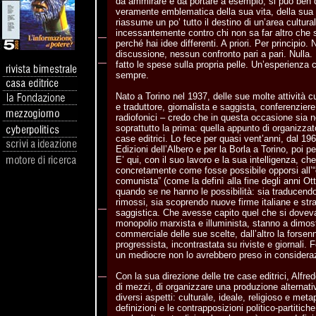
da ammirare e da portare a esempio, si può ben 
veramente emblematica della sua vita, della sua b
riassume un po’ tutto il destino di un’area cultur
incessantemente contro chi non sa far altro che s
perché hai idee differenti. A priori. Per principio
discussione, nessun confronto pari a pari. Nulla.
fatto le spese sulla propria pelle. Un’esperienza 
sempre.
Nato a Torino nel 1937, delle sue molte attività cul
e traduttore, giornalista e saggista, conferenzie
radiofonici – credo che in questa occasione sia n
soprattutto la prima: quella appunto di organizzato
case editrici. Lo fece per quasi vent’anni, dal 19
Edizioni dell’Albero e per la Borla a Torino, poi p
E’ qui, con il suo lavoro e la sua intelligenza, ch
concretamente come fosse possibile opporsi all’
comunista” (come la definì alla fine degli anni Ot
quando se ne hanno le possibilità: sia traducendo 
rimossi, sia scoprendo nuove firme italiane e stra
saggistica. Che avesse capito quel che si doveva 
monopolio marxista e illuminista, stanno a dimost
commerciale delle sue scelte, dall’altro la forsenna
progressista, incontrastata su riviste e giornali.
un mediocre non lo avrebbero preso in considera
Con la sua direzione delle tre case editrici, Alfr
di mezzi, di organizzare una produzione alternati
diversi aspetti: culturale, ideale, religioso e met
definizioni e le contrapposizioni politico-partitiche