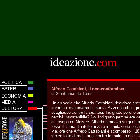
Alfredo Cattabiani, il non-conformista
di Gianfranco de Turris
Un episodio che Alfredo Cattabiani ricordava sp
durante il suo esame di laurea. Avvenne che il pr
scagliasse contro la sua tesi. Indignato perchè er
perché insostenibile? No. Indignato perché era de
di Joseph de Maistre. Alfredo ritornava su quel f
fosse il clima di intolleranza e intimidazione nell
Ma, ora che Alfredo Cattabiani è scomparso il 1
stoica lotta di molti anni contro la malattia che – 