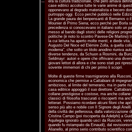
era la cultura tradizionale, che però amava defini
case editrici accolse tutte le varie anime di quest
opponevano al degrado materialista e becero do
purtroppo oggi. Ecco perché pubblicò nelle Edizi
La grande paura dei benpensanti di Bernanos o i
Mounier di Primo Siena; ecco perché per Borla s
precedenza si conoscevano in italiano solo un pa
messo al bando dagli storici delle religioni progr
politiche (è noto lo scontro Pavese-De Martino) t
la cui lettura ha aperto molte menti; e diede vita, 
Augusto Del Noce ed Elémire Zolla, a quella coll
moderna”, che sotto un titolo anodino riuniva autori
diverse tendenze, da Schuon a Rosmini, da Burck
Seldmayr: autori e opere che offrivano una divers
giovani lettori di allora e che sono stati poi ripresi
sovente immemori di chi per primo li scoprì.
Molte di queste firme trasmigrarono alla Rusconi,
economica che permise a Cattabiani di impegnars
ambizioso, al limite del temerario, ma in parte ri
casa editrice appoggiò il suo direttore. Cattabian
collane prestigiose e costose, ma anche collane 
classici di filosofia trascurati o riscoperti ma an
letterari. Possiamo ricordare alcuni filoni che apr
senso più alto e nobile con Il Signore degli Anelli
della civiltà dei pellerossa, dalla valorizzazione d
Cristina Campo (poi riscoperta da Adelphi) a Guid
Aquilegia ignorato quando uscì da Rusconi, ven
quando fu ristampato da Einaudi), dal revisionism
Alianello, al primo serio contributo scientifico co