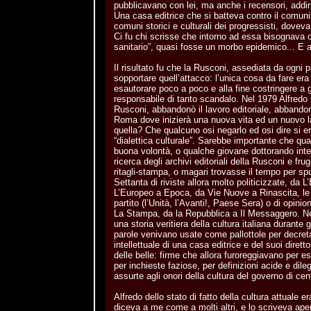
pubblicavano con lei, ma anche i recensori, addirittu
Una casa editrice che si batteva contro il comuni
comuni storici e culturali dei progressisti, doveva
Ci fu chi scrisse che intorno ad essa bisognava 
sanitario”, quasi fosse un morbo epidemico... E al
Il risultato fu che la Rusconi, assediata da ogni p
sopportare quell’attacco: l’unica cosa da fare era
esautorare poco a poco e alla fine costringere a g
responsabile di tanto scandalo. Nel 1979 Alfredo
Rusconi, abbandonò il lavoro editoriale, abbandon
Roma dove inizierà una nuova vita ed un nuovo l
quella? Che qualcuno osi negarlo ed osi dire si er
“dialettica culturale”. Sarebbe importante che qua
buona volontà, o qualche giovane dottorando inte
ricerca degli archivi editoriali della Rusconi e frug
ritagli-stampa, o magari trovasse il tempo per spul
Settanta di riviste allora molto politicizzate, d
L’Europeo a Epoca, da Vie Nuove a Rinascita, le “
partito (l’Unità, l’Avanti!, Paese Sera) o di opinio
La Stampa, da la Repubblica a Il Messaggero. Ne
una storia veritiera della cultura italiana durante g
parole venivano usate come pallottole per decreta
intellettuale di una casa editrice e del suoi dire
delle belle: firme che allora furoreggiavano per 
per inchieste faziose, per definizioni acide e dile
assurte agli onori della cultura del governo di cen
Alfredo dello stato di fatto della cultura attuale 
diceva a me come a molti altri, e lo scriveva aperti