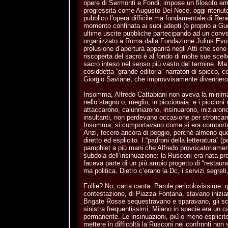
opere di Sermonti e Fondi; impose un filosofo e
progressita come Augusto Del Noce, oggi ritenuto
pubblico l’opera difficile ma fondamentale di Re
momento confinata ai suoi adepti (e proprio a G
ultime uscite pubbliche partecipando ad un con
organizzato a Roma dalla Fondazione Julius Evol
prolusione d’aperturà apparirà negli Atti che sono
riscoperta del sacro è al fondo di molte sue scelte
sacro inteso nel senso più vasto del termine. Ma
cosiddetta “grande editoria” narratori di spicco,
Giorgio Saviane, che improvvisamente divennero
Insomma, Alfredo Cattabiani non aveva la minima
nello stagno o, meglio, in piccionaia: e i piccion
attaccarono, calunniarono, insinuarono, iniziaro
insultanti, non perdevano occasione per stroncare
Insomma, si comportavano come si era comportat
Anzi, fecero ancora di peggio, perché almeno quel
diretto ed esplicito. I “padroni della letteratura” (pe
pamphlet a più mani che Alfredo provocatoriamen
subdola dell’insinuazione: la Rusconi era nata p
faceva parte di un più ampio progetto di “restaura
ma politica. Dietro c’erano la Dc, i servizi segreti,
Follie? No, carta canta. Parole pericolosissime: qu
contestazione, di Piazza Fontana, stavano inizian
Brigate Rosse sequestravano e sparavano, gli sco
sinistra frequentissimi, Milano in specie era un c
permanente. Le insinuazioni, più o meno esplicite
mettere in difficoltà la Rusconi nei confronti non s