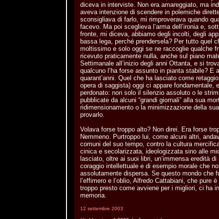
diceva in interviste. Non era amareggiato, ma in
aveva intenzione di scendere in polemiche dirette 
sconsigliava di farlo, mi rimproverava quando qual
facevo. Ma poi sceglieva l’arma dell’ironia e, sott
fronte, mi diceva, abbiamo degli incolti, degli appro
bassa lega, perché prendersela? Per tutto quel c
moltissimo e solo oggi se ne raccoglie qualche fr
ricevuto praticamente nulla, anche sul piano mate
Settimanale all’inizio degli anni Ottanta, e si trova
qualcuno l’ha forse assunto in pianta stabile? E 
quarant’anni. Quel che ha lasciato come retaggio c
opera di saggista) oggi ci appare fondamentale, 
perdonato: non solo il silenzio assoluto o le strim
pubblicate da alcuni “grandi giornali” alla sua mo
ridimensionamento o la minimizzazione della sua
provarlo.
Volava forse troppo alto? Non direi. Era forse tro
Nemmeno. Purtroppo lui, come alcuni altri, andav
comuni del suo tempo, contro la cultura mercifica
cinica e secolarizzata, ideologizzata sino alle mido
lasciato, oltre ai suoi libri, un’immensa eredità di
coraggio intellettuale e di esempio morale che n
assolutamente dispersa. Se questo mondo che f
l’effimero e l’oblio, Alfredo Cattabiani, che pure è
troppo presto come avviene per i migliori, ci ha i
memoria.
12 settembre 2003