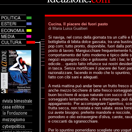
Cucina. Il piacere dei fuori pasto
di Maria Luisa Gualtieri
Si naviga, nel corso della giornata tra un caffè e l’a
bottiglietta di bibita dolce gassata, tra una bustin
pop corn; tutto pronto, disponibile, fuori dalla porta
posto di lavoro. Mangiucchiare frequentemente fu
comportamento del tutto moderno e tipico delle s
negozi espongono cibo e goloserie: tutti i bar, le 
edicole… questo fatto influisce sui nostri desider
in tasca. Senza mortificare il piacere dei fuori p
razionalizzare, facendo in modo che lo spuntino
fatto con cibi sani e adeguati.
A metà mattina può andar bene un frutto fresco o
anche mezzo bicchiere di latte fresco sorseggiat
buon bicchiere di acqua naturale con succo di li
sorseggiato lentamente, oltre a ritemprare, può 
appagamento. Per accompagnare l’aperitivo, sceg
frutta secca, non tostata e non salata: essa forni
cui avete bisogno; preferite mandorle e nocciole, 
pomodoro e olio extravergine d’oliva, carote, ravan
e croccanti da sgranocchiare.
Per lo spuntino pomeridiano scegliete uno yogurt