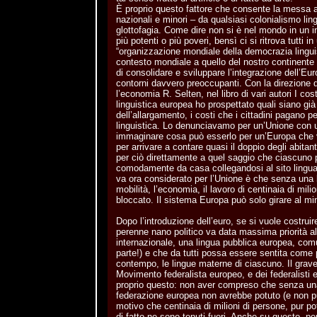
È proprio questo fattore che consente la messa al 
nazionali e minori – da qualsiasi colonialismo ling
glottofagia. Come dire non si è nel mondo in un i
più potenti o più poveri, bensì ci si ritrova tutti in
“organizzazione mondiale della democrazia lingui
contesto mondiale a quello del nostro continente 
di consolidare e sviluppare l’integrazione dell’Eu
contorni davvero preoccupanti. Con la direzione 
l’economia R. Selten, nel libro di vari autori I c
linguistica europea ho prospettato quali siano già
dell’allargamento, i costi che i cittadini pagano 
linguistica. Lo denunciavamo per un’Unione con u
immaginare cosa può esserlo per un’Europa che v
per arrivare a contare quasi il doppio degli abitan
per ciò direttamente a quel saggio che ciascuno 
comodamente da casa collegandosi al sito linguai
va ora considerato per l’Unione è che senza una 
mobilità, l’economia, il lavoro di centinaia di milio
bloccato. Il sistema Europa può solo girare al m
Dopo l’introduzione dell’euro, se si vuole costru
perenne nano politico va data massima priorità al
internazionale, una lingua pubblica europea, comu
parte!) e che da tutti possa essere sentita come 
contempo, le lingue materne di ciascuno. Il grave 
Movimento federalista europeo, e dei federalisti e
proprio questo: non aver compreso che senza una 
federazione europea non avrebbe potuto (e non p
motivo che centinaia di milioni di persone, pur p
di fatto ne sono tenuti fuori. Anche su questo, 