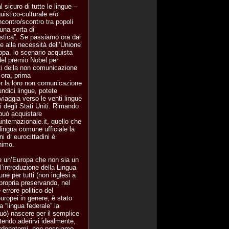
sicuro di tutte le lingue –
uistico-culturale e/o
ncontro/scontro tra popoli
 una sorta di
stica”. Se passiamo ora dal
e alla necessità dell’Unione
ropa, lo scenario acquista
del premio Nobel per
osti della non comunicazione
 ora, prima
per la loro non comunicazione
ndici lingue, potete
iaggia verso le venti lingue
ti degli Stati Uniti. Rimando
può acquistare
nternazionale.it, quello che
lingua comune ufficiale la
ni di eurocittadini è
inimo.
ire un’Europa che non sia un
l’introduzione della Lingua
ne per tutti (non inglesi a
propria preservando, nel
errore politico del
uropei in genere, è stato
“lingua federale” la
uò) nascere per il semplice
otendo aderirvi idealmente,
perdonatemi, non possiamo