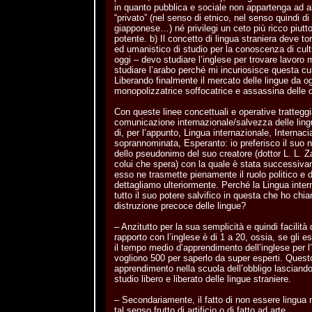
in quanto pubblica e sociale non appartenga ad a
“privato” (nel senso di etnico, nel senso quindi di
giapponese…) né privilegi un ceto più ricco piutt
potente. b) Il concetto di lingua straniera deve t
ed umanistico di studio per la conoscenza di cul
oggi – devo studiare l’inglese per trovare lavoro
studiare l’arabo perché mi incuriosisce questa cul
Liberando finalmente il mercato delle lingue da o
monopolizzatrice soffocatrice e assassina delle d
Con queste linee concettuali e operative tratteggi
comunicazione internazionale/salvezza delle lin
di, per l’appunto, Lingua internazionale, Internac
soprannominata, Esperanto: io preferisco il suo n
dello pseudonimo del suo creatore (dottor L. L. 
colui che spera) con la quale è stata successiva
esso ne trasmette pienamente il ruolo politico e
dettagliamo ulteriormente. Perché la Lingua inter
tutto il suo potere salvifico in questa che ho chia
distruzione precoce delle lingue?
– Anzitutto per la sua semplicità e quindi facilità
rapporto con l’inglese è di 1 a 20, ossia, se gli e
il tempo medio d’apprendimento dell’inglese per l
vogliono 500 per saperlo da super esperti. Ques
apprendimento nella scuola dell’obbligo lasciando 
studio libero e liberato delle lingue straniere.
– Secondariamente, il fatto di non essere lingua 
tal senso frutto di artificio o di fatto ad arte.