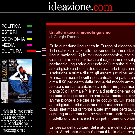
Un’alternativa al monolinguismo
di Giorgio Pagano
Sulla questione linguistica in Europa si giocano 
1) la salvezza, anzitutto nel senso della non dial
lingue nazionali; 2) lo sviluppo economico, sociale
Cominciamo con l’instradare il ragionamento sul p
patrimonio linguistico-culturale dell’umanità si 
assottigliato e che sia destinato a farlo tragicame
statistiche e stime di tutti gli esperti (studiosi e
Manca un accordo sulla percentuale, si parla c
circa il 90 per cento delle lingue del mondo entro
associazioni ambientaliste ci informano, allarma
pianta X o l’animale Y è in via d’estinzione ma d
un paio di lingue scompaiano dalla faccia del pian
anime pronte e pie che se ne occupino. Gli stess
assottigliarsi settimanalmente la materia del loro 
quasi pietrificati di fronte a tale immane perdi
ogni lingua del mondo che scompare porta via c
modello di vita, ma anche un patrimonio di cono
Un pezzo della cultura, della storia e della dive
essa. Altrettanto chiaro è ormai il fatto che il res