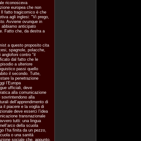
uale riconosceva
azione europea che non
 Il fatto tragicomico è che
iva agli inglesi: "Vi prego,
uesto. Avviene ovunque in
, abbiamo anticipato
e. Fatto che, da destra a
omist a questo proposito cita
ancesi, spagnole, polacche,
anglofoni contro "il
ificato dal fatto che le
pisodio a ulteriore
nguistico passi quello
bito il secondo. Tutte,
estare la penetrazione
ggi l’Europa
gue ufficiali, deve
ratica alla comunicazione
e sovrintendono alla
urali dell’apprendimento di
il piacere e la voglia di
azionale deve esserci l’idea
municazione transnazionale
vvero tutti: una lingua
ell’arco della scuola
go l’ha finita da un pezzo,
scuola o una sanità
cazione sociale che, appunto,