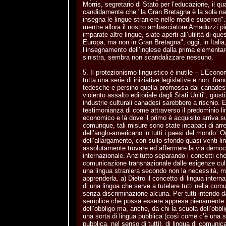
Morris, segretario di Stato per l’educazione, il q
candidamente che "la Gran Bretagna è la sola n
insegna le lingue straniere nelle medie superiori".
mentre allora il nostro ambasciatore Amaduzzi piet
imparate altre lingue, siate aperti all’utilità di q
Europa, ma non in Gran Bretagna", oggi, in Italia
l’insegnamento dell’inglese dalla prima elementar
sinistra, sembra non scandalizzare nessuno.
5. Il protezionismo linguistico è inutile – L’Econ
tutta una serie di iniziative legislative e non: fr
tedesche e persino quella promossa dai canadesi 
violento assalto editoriale dagli Stati Uniti", giust
industrie culturali canadesi sarebbero a rischio. E
testimonianza di come attraverso il predominio li
economico e là dove il primo è acquisito arriva su
comunque, tali misure sono state incapaci di arr
dell’anglo-americano in tutti i paesi del mondo. O
dell’allargamento, con sullo sfondo quasi venti lin
assolutamente trovare ed affermare la via democ
internazionale. Anzitutto separando i concetti ch
comunicazione transnazionale dalle esigenze cult
una lingua straniera secondo non la necessità, ma 
apprenderla. a) Dietro il concetto di lingua intern
di una lingua che serve a tutelare tutti nella co
senza discriminazione alcuna. Per tutti intendo da
semplice che possa essere appresa pienamente n
dell’obbligo ma, anche, da chi la scuola dell’obbli
una sorta di lingua pubblica (così come c’è una 
pubblica, nel senso di tutti), di lingua di comuni