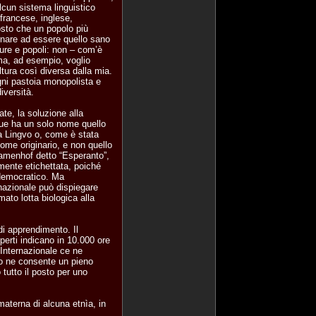
lcun sistema linguistico
 francese, inglese,
osto che un popolo più
ornare ad essere quello sano
ture e popoli: non – com’è
 ma, ad esempio, voglio
tura così diversa dalla mia.
gni pastoia monopolista e
iversità.
ate, la soluzione alla
gue ha un solo nome quello
ia Lingvo o, come è stata
ome originario, e non quello
Zamenhof detto “Esperanto”,
mente etichettata, poiché
 democratico. Ma
nazionale può dispiegare
mato lotta biologica alla
 di apprendimento. Il
sperti indicano in 10.000 ore
’Internazionale ce ne
to ne consente un pieno
tutto il posto per uno
materna di alcuna etnìa, in