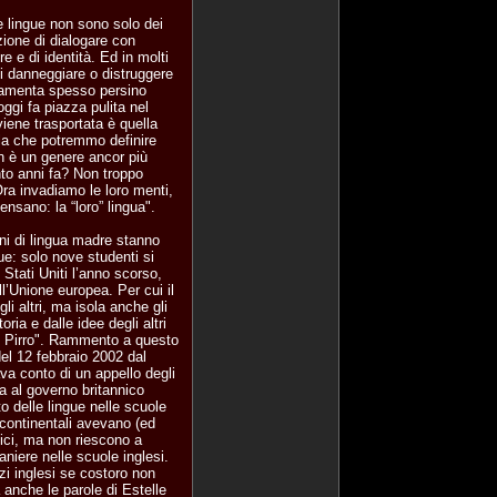
Le lingue non sono solo dei
ione di dialogare con
e e di identità. Ed in molti
i danneggiare o distruggere
i lamenta spesso persino
oggi fa piazza pulita nel
iene trasportata è quella
la che potremmo definire
on è un genere ancor più
nto anni fa? Non troppo
ra invadiamo le loro menti,
nsano: la “loro” lingua".
oni di lingua madre stanno
e: solo nove studenti si
 Stati Uniti l’anno scorso,
ell’Unione europea. Per cui il
gli altri, ma isola anche gli
oria e dalle idee degli altri
 di Pirro". Rammento a questo
el 12 febbraio 2002 dal
ava conto di un appello degli
a al governo britannico
 delle lingue nelle scuole
 continentali avevano (ed
tici, ma non riescono a
aniere nelle scuole inglesi.
i inglesi se costoro non
 anche le parole di Estelle