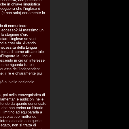
 che in chiave linguistica
poguerra che l’inglese è
ni (e non solo) certamente lo
ado di comunicare
un eccesso? Al massimo un
la stagione d’oro
udiare l’inglese se vuoi
ood e così via. Avendo
a necessità della Lingua
oblema di come attuare tale
d’imporre la Lingua
noscendo in ciò un interesse
 che riguarda tutto il
questa dell’Independent
e: il re è chiaramente più
ià a livello nazionale
a, poi nella convegnistica di
rlamentari e audizioni nelle
rtendo da quanto denunciato
 che non creino un binario
i limitino ad equipararla a
ema scolastico mettendo
internazionale con quelle
egato, non si tratta di