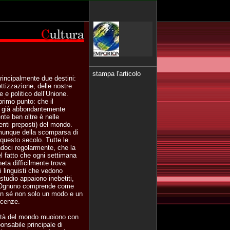
stampa l'articolo
principalmente due destini:
ettizzazione, delle nostre
 e politico dell’Unione.
rimo punto: che il
sia già abbondantemente
nte ben oltre è nelle
d enti preposti) del mondo.
omunque della scomparsa di
 questo secolo. Tutte le
ndoci regolarmente, che la
el fatto che ogni settimana
eta difficilmente trova
i linguisti che vedono
studio appaiono inebetiti,
ta. Ognuno comprende come
on sé non solo un modo e un
scenze.
rsità del mondo muoiono con
ponsabile principale di