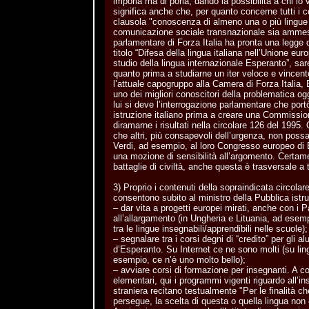
imporla ma di porla, dando la possibilità a chi lo 
significa anche che, per quanto concerne tutti i co
clausola "conoscenza di almeno una o più lingue s
comunicazione sociale transnazionale sia ammes
parlamentare di Forza Italia ha pronta una legge
titolo “Difesa della lingua italiana nell’Unione eur
studio della lingua internazionale Esperanto”, sa
quanto prima a studiarne un iter veloce e vincent
l’attuale capogruppo alla Camera di Forza Italia, 
uno dei migliori conoscitori della problematica og
lui si deve l’interrogazione parlamentare che portò
istruzione italiano prima a creare una Commissio
diramarne i risultati nella circolare 126 del 1995.
che altri, più consapevoli dell’urgenza, non possa
Verdi, ad esempio, al loro Congresso europeo di
una mozione di sensibilità all’argomento. Certam
battaglie di civiltà, anche questa è trasversale a t
3) Proprio i contenuti della sopraindicata circolar
consentono subito al ministro della Pubblica istru
– dar vita a progetti europei mirati, anche con i 
all’allargamento (in Ungheria e Lituania, ad esem
tra le lingue insegnabili/apprendibili nelle scuole);
– segnalare tra i corsi degni di “credito” per gli alu
d’Esperanto. Su Internet ce ne sono molti (su ling
esempio, ce n’è uno molto bello);
– avviare corsi di formazione per insegnanti. A co
elementari, qui i programmi vigenti riguardo all’i
straniera recitano testualmente "Per le finalità c
persegue, la scelta di questa o quella lingua non