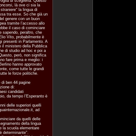
voglia di sceglierla. Questo
ncorsi, là ove ci sia la
traniere" la lingua di
sa tra esse. So che già un
 del genere con un buon
opea tramite l’accesso allo
rebbe il caso di cominciare
e sapendo, peraltro, che
Elio Vito, probabilmente è
gi presenti in Parlamento. A
 il ministero della Pubblica
ne di studio ad hoc e poi a
 Questo, però, non significa
no fare prima e meglio: i
 Berlino hanno approvato
ente, come tutte le grandi
utte le forze politiche.
e di ben 44 pagine
zione di:
Paesi candidati
pio, da tempo l’Esperanto è
nni delle superiori quelli
uainternazionale.it, ad
minciare da quelli delle
nsegnamento della lingua
he la scuola elementare
 è determinante".