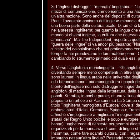
3. L’inglese distrugge il “mercato” linguistico – "
mezzi di comunicazione, che consento a una naz
un’altra nazione. Sono anche dei depositi di cultur
Paesi l’avanzata onnivora dell’inglese minaccia d
una buona parte della cultura locale. Di ciò ci s
nella stessa Inghilterra: per quanto la lingua che 
mondo si chiami inglese, la cultura che da essa v
americana". Ma The Independent, rispetto a quel
“guerra delle lingue” ci va ancor più pesante: "N
sinistro del colonialismo che noi praticavamo ce
tempo fa noi prendevamo le loro materie prime. O
cambiando lo strumento primario col quale essi pe
4. Verso l’anglofonia monolinguista – "Gli anglof
diventando sempre meno competenti in altre lingu
sono laureati in lingua araba nelle università degli
ed i britannici sono i più monoglotti tra i popoli d
trionfo dell’inglese non solo distrugge le lingue de
anglofoni di madre lingua dalla letteratura, dalla st
popoli. Si tratta, in poche parole, di una vittoria
proposito un articolo di Passarini su La Stampa d
titolo “Inghilterra monoglotta d’Europa” dove si d
ambasciatori d’Italia, Germania, Spagna e Franci
affinché s’impegnasse a migliorare l’insegnamento
statali del Regno Unito poiché le scuole europee
hanno) lunghe code di richieste per scambi didat
organizzarli per la mancanza di corsi di lingue str
Insomma, come fare scambi culturali con i ragazz
imparano nessun’altra lingua? Passarini riportava