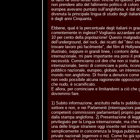
non prendere atto del fallimento politico di coloro
europea avevano puntato sull’anglofonia. è dal do
divenuta la principale lingua di studio degli italia
è dagli anni Cinquanta.
Ebbene, qual è la percentuale degli italiani in gr
correntemente in inglese? Vogliamo azzardare 
10 per cento della popolazione! Questo malgrado 
dell’underground, del rock, dei ricatti del "devi st
trovare lavoro più facilmente", dei film di Hollyw
illustrato, seppure in grandi linee, i contorni dell
internazionale, mi pare importante ora porsi il pr
necessità. Cominciamo col dire che non si tratta 
internazionale, bensì di cominciare a porla, rico
pubblico nazionale, europeo, globale, un interesse
mondo non anglofono. Di fronte a denunce come 
non vedo possibile alcuna ragionevole opposizion
che nudo, è scarnificato.
E allora, per cominciare e limitandomi a ciò che g
dovremmo fare.
1) Subito informazione, anzitutto nella tv pubblic
settore e non, e nei Parlamenti (interrogazioni pa
competenti commissioni parlamentari) proprio pa
dalla stampa anglofona. 2) Presentazione di leggi
privilegiato per la Lingua internazionale, ma che s
una delle lingue straniere oggi inserite nel sist
semplicemente in concorrenza la lingua pubblica 
private nazionali (egemoni o no). Come ho già spi