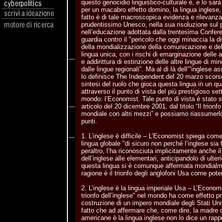
questo genocidio linguistico-culturale è, e lo sa
per un macabro effetto domino, la lingua inglese,
fatto è di tale macroscopica evidenza e rilevanz
prudentissimo Unesco, nella sua risoluzione sul p
nell’educazione adottata dalla trentesima Confe
guardia contro il "pericolo che oggi minaccia la di
della mondializzazione della comunicazione e de
lingua unica, con i rischi di emarginazione delle 
e addirittura di estinzione delle altre lingue di mi
dalle lingue regionali". Ma al di là dell’"inglese 
lo definisce The Independent del 20 marzo scorso
sintesi del ruolo che gioca questa lingua in un q
attraverso il punto di vista del più prestigioso s
mondo: l’Economist. Tale punto di vista è stato s
articolo del 20 dicembre 2001, dal titolo “Il trionf
mondiale con altri mezzi” e possiamo riassumerl
punti.
1. L’inglese è difficile – L’Economist spiega come
lingua globale "di sicuro non perché l’inglese sia f
peraltro, l’ha riconosciuta implicitamente anche i
dell’inglese alle elementari, anticipandolo di ulter
questa lingua si è comunque affermata mondialme
ragione è il trionfo degli anglofoni Usa come pot
2. L’inglese è la lingua imperiale Usa – L’Economis
trionfo dell’inglese" nel mondo ha come effetto pr
costruzione di un impero mondiale degli Stati Uni
fatto che ad affermare che, come dire, la madre di
americane è la lingua inglese non lo dice un rapp