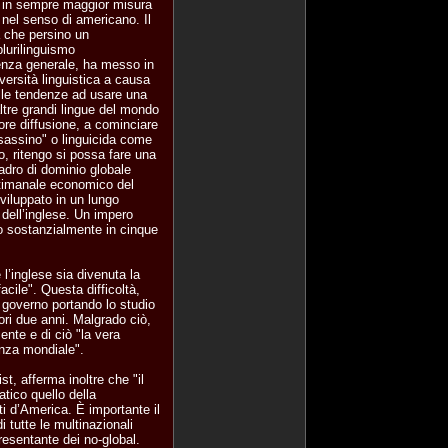
rà in sempre maggior misura
 nel senso di americano. Il
a che persino un
lurilinguismo
renza generale, ha messo in
versità linguistica a causa
lle tendenze ad usare una
altre grandi lingue del mondo
nore diffusione, a cominciare
assassino" o linguicida come
, ritengo si possa fare una
uadro di dominio globale
ettimanale economico del
viluppato in un lungo
o dell’inglese. Un impero
o sostanzialmente in cinque
 l’inglese sia divenuta la
acile". Questa difficoltà,
l governo portando lo studio
iori due anni. Malgrado ciò,
nte e di ciò "la vera
enza mondiale".
t, afferma inoltre che "il
atico quello della
ti d’America. È importante il
 tutte le multinazionali
resentante dei no-global.