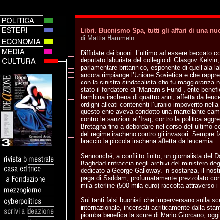
Libri. Buonismo Spa, tutti gli affari di una 
di Mattia Hammeln
Diffidate dei buoni. L’ultimo ad essere beccato co
deputato laburista del collegio di Glasgov Kelvin
parlamentare britannico, esponente di quell’ala l
ancora rimpiange l’Unione Sovietica e che rappre
con la sinistra sindacalista che fu maggioranza ne
stato il fondatore di “Mariam’s Fund”, ente benef
bambina irachena di quattro anni, affetta da leuce
ordigni alleati contenenti l’uranio impoverito nell
questo ente aveva condotto una martellante cam
contro le sanzioni all’Iraq, contro la politica agg
Bretagna fino a debordare nel corso dell’ultimo conf
del regime iracheno contro gli invasori. Sempre f
braccio la piccola irachena affetta da leucemia.
Sennonché, a conflitto finito, un giornalista del D
Baghdad rintraccia negli archivi del ministero deg
dedicato a George Galloway. In sostanza, il nostr
paga di Saddam, profumatamente prezzolato con 
mila sterline (500 mila euro) raccolta attraverso i 
Sui tanti falsi buonisti che imperversano sulla s
internazionale, incensati acriticamente dalla st
piomba benefica la scure di Mario Giordano, oggi d