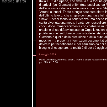
Italia 1 Studio Aperto, che deve la sua fortuna gi
di articoli (sul Giornale) e libri (tutti pubblicati d
dell’economia italiana e sulle vessazioni dello Sta
“Attenti ai buoni. Truffe e bugie nascoste dietro la 
dell’ultimo lavoro, che si apre con una frase ful
Shaw: “I ricchi fanno la beneficenza, ma anche la 
carità divenuta una moda, i party per raccogliere 
concludono immancabilmente con costosissimi buf
un alone di santità sviluppato da Organizzazioni
proliferano nel sottobosco buonista delle istituzion
Giordano è quello della precisione e della puntual
mucchio ma presenta informazioni documentatis
davvero per beneficenza e per altruismo da chi s
bisogno di esagerare: la realtà è di per sé agghia
9 maggio 2003
Mario Giordano, Attenti ai buoni. Truffe e bugie nascoste diet
pp. 229, € 16,80.