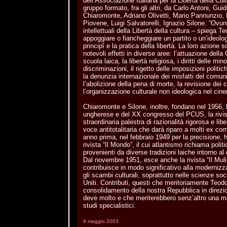
dell’Associazione Italiana per la Libertà della Cul
gruppo formato, fra gli altri, da Carlo Antoni, Gui
Chiaromonte, Adriano Olivetti, Mario Pannunzio, 
Piovene, Luigi Salvatorelli, Ignazio Silone. “Ovun
intellettuali della Libertà della cultura – spiega T
appoggiare o fiancheggiare un partito o un’ideolo
principî e la pratica della libertà. La loro azione 
notevoli effetti in diverse aree: l’attuazione della
scuola laica, la libertà religiosa, i diritti delle mi
discriminazioni, il rigetto delle imposizioni politic
la denunzia internazionale dei misfatti del comuni
l’abolizione della pena di morte, la revisione dei c
l’organizzazione culturale non ideologica nel cine
Chiaromonte e Silone, inoltre, fondano nel 1956, l
ungherese e del XX congresso del PCUS, la rivi
straordinaria palestra di razionalità rigorosa e l
voce antitotalitaria che darà riparo a molti ex com
anno prima, nel febbraio 1949 per la precisione, ha
rivista “Il Mondo”, il cui atlantismo richiama politici
provenienti da diverse tradizioni laiche intorno al
Dal novembre 1951, esce anche la rivista “Il Muli
contribuisce in modo significativo alla modernizza
gli scambi culturali, soprattutto nelle scienze soc
Uniti. Contributi, questi che meritoriamente Teodori
consolidamento della nostra Repubblica in direzi
deve molto e che meriterebbero senz’altro una ma
studi specialistici.
9 maggio 2003