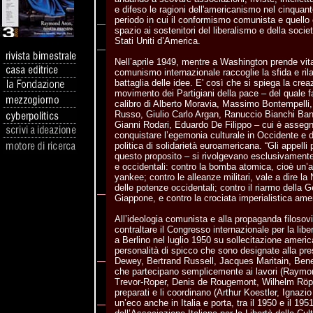
e difeso le ragioni dell'americanismo nel cinquan
periodo in cui il conformismo comunista e quello
spazio ai sostenitori del liberalismo e della societ
Stati Uniti d’America.
Nell’aprile 1949, mentre a Washington prende vita 
comunismo internazionale raccoglie la sfida e ril
battaglia delle idee. E' così che si spiega la crea
movimento dei Partigiani della pace – del quale fa
calibro di Alberto Moravia, Massimo Bontempelli,
Russo, Giulio Carlo Argan, Ranuccio Bianchi Bandi
Gianni Rodari, Eduardo De Filippo – cui è assegn
conquistare l’egemonia culturale in Occidente e de
politica di solidarietà euroamericana. “Gli appelli 
questo proposito – si rivolgevano esclusivamente
e occidentali: contro la bomba atomica, cioè un’
yankee; contro le alleanze militari, vale a dire la
delle potenze occidentali; contro il riarmo della 
Giappone, e contro la crociata imperialistica amer
All’ideologia comunista e alla propaganda filosovi
contraltare il Congresso internazionale per la libe
a Berlino nel luglio 1950 su sollecitazione ameri
personalità di spicco che sono designate alla pr
Dewey, Bertrand Russell, Jacques Maritain, Bene
che partecipano semplicemente ai lavori (Raym
Trevor-Roper, Denis de Rougemont, Wilhelm Röpk
preparati e li coordinano (Arthur Koestler, Ignazio 
un’eco anche in Italia e porta, tra il 1950 e il 195