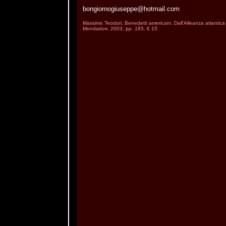
bongiornogiuseppe@hotmail.com
Massimo Teodori, Benedetti americani. Dall'Alleanza atlantica a
Mondadori, 2003, pp. 185, € 15