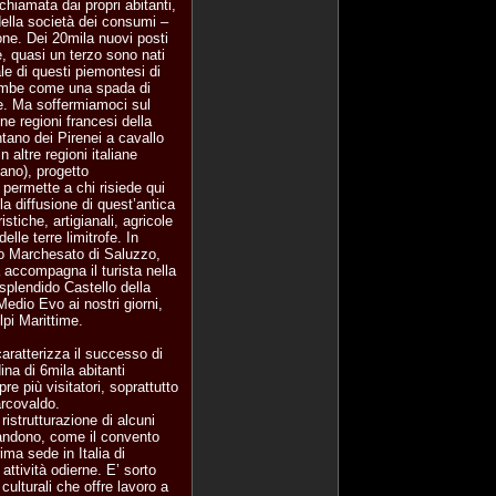
hiamata dai propri abitanti,
 della società dei consumi –
one. Dei 20mila nuovi posti
e, quasi un terzo sono nati
ale di questi piemontesi di
ncombe come una spada di
e. Ma soffermiamoci sul
ine regioni francesi della
ntano dei Pirenei a cavallo
 altre regioni italiane
ano), progetto
, permette a chi risiede qui
la diffusione di quest’antica
istiche, artigianali, agricole
delle terre limitrofe. In
so Marchesato di Saluzzo,
accompagna il turista nella
splendido Castello della
Medio Evo ai nostri giorni,
Alpi Marittime.
aratterizza il successo di
ina di 6mila abitanti
e più visitatori, soprattutto
arcovaldo.
ristrutturazione di alcuni
andono, come il convento
ima sede in Italia di
 attività odierne. E’ sorto
culturali che offre lavoro a