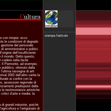
stampa l'articolo
o con miopia: ecco
viste le condizioni di degrado
iva gestione del personale
 di amministratori e politici
’origine dell’insufficiente
to il mondo. Detto questo,
n cadere nella facile
te. Il Piemonte, ad esempio,
 pubblico, ottenuto dalla
 l’ultima rassegna di arti
ival 2002 dall’altro vanta la
turale ai confini con la
eo, assessore regionale di
nanziamenti predisposti dalla
 le testimonianze artistiche
critici d’arte e media: la
 di grandi industrie, poiché
agricoltura e l’artigianato di