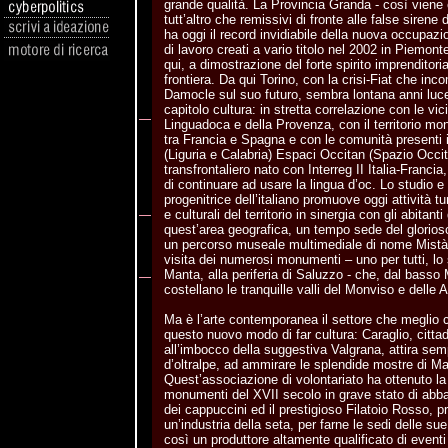
grande qualità. La Provincia Granda - così viene c
tutt’altro che remissivi di fronte alle false sirene
ha oggi il record invidiabile della nuova occupazi
di lavoro creati a vario titolo nel 2002 in Piemont
qui, a dimostrazione del forte spirito imprenditori
frontiera. Da qui Torino, con la crisi-Fiat che i
Damocle sul suo futuro, sembra lontana anni luc
capitolo cultura: in stretta correlazione con le vic
Linguadoca e della Provenza, con il territorio mo
tra Francia e Spagna e con le comunità presenti in
(Liguria e Calabria) Espaci Occitan (Spazio Occit
transfrontaliero nato con Interreg II Italia-Francia
di continuare ad usare la lingua d’oc. Lo studio e 
progenitrice dell’italiano promuove oggi attività tur
e culturali del territorio in sinergia con gli abitanti 
quest’area geografica, un tempo sede del glorio
un percorso museale multimediale di nome Mistà 
visita dei numerosi monumenti – uno per tutti, lo 
Manta, alla periferia di Saluzzo - che, dal basso 
costellano le tranquille valli del Monviso e delle 
Ma è l’arte contemporanea il settore che meglio c
questo nuovo modo di far cultura: Caraglio, cittad
all’imbocco della suggestiva Valgrana, attira sempr
d’oltralpe, ad ammirare le splendide mostre di M
Quest’associazione di volontariato ha ottenuto la 
monumenti del XVII secolo in grave stato di abb
dei cappuccini ed il prestigioso Filatoio Rosso, pr
un’industria della seta, per farne le sedi delle sue
così un produttore altamente qualificato di eventi 