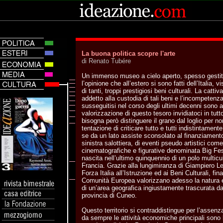
La buona politica scopre l'arte
di Renato Tubére
Un immenso museo a cielo aperto, spesso gestit
l’opinione che all’estero si sono fatti dell’Italia, 
di tanti, troppi prestigiosi beni culturali. La catt
addetto alla custodia di tali beni e l’incompetenza
susseguitisi nel corso degli ultimi decenni sono all
valorizzazione di questo tesoro invidiatoci in tut
bisogna però distinguere il grano dal loglio per no
tentazione di criticare tutto e tutti indistintamen
se da un lato assiste sconsolato al finanziamento
sinistra salottiera, di eventi pseudo artistici come
cinematografiche e figurative denominata Big Fest
nascita nell’ultimo quinquennio di un polo multicul
Francia. Grazie alla lungimiranza di Giampiero L
Forza Italia all’Istruzione ed ai Beni Culturali, fi
Comunità Europea valorizzano adesso la natura e
di un’area geografica ingiustamente trascurata da 
provincia di Cuneo.
Questo territorio si contraddistingue per l’assenza
da sempre le attività economiche principali sono l’