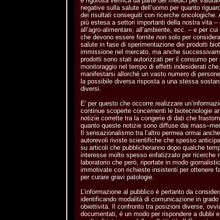
e rigorosa verifica da parte dei medici per valut
negative sulla salute dell’uomo per quanto riguard
dei risultati conseguiti con ricerche oncologiche
più estesa a settori importanti della nostra vita – 
all’agro-alimentare, all’ambiente, ecc. – e per c
che devono essere fornite non solo per considerare
salute in fase di sperimentazione dei prodotti biot
immissione nel mercato, ma anche successivame
prodotti sono stati autorizzati per il consumo per
monitoraggio nel tempo di effetti indesiderati ch
manifestarsi allorché un vasto numero di persone 
la possibile diversa risposta a una stessa sostan
diversi.
E' per questo che occorre realizzare un’informazi
continue scoperte concernenti le biotecnologie a
notizie corrette tra la congerie di dati che frastor
quanto queste notizie sono diffuse dai mass–me
Il sensazionalismo tra l’altro permea ormai anche 
autorevoli riviste scientifiche che spesso anticipa
su articoli che pubblicheranno dopo qualche temp
interesse molto spesso enfatizzato per ricerche r
laboratorio che però, riportate in modo giornalist
immotivate con richieste insistenti per ottenere f
per curare gravi patologie.
L’informazione al pubblico è pertanto da conside
identificando modalità di comunicazione in grado d
obiettività. Il confronto tra posizioni diverse, o
documentati, è un modo per rispondere a dubbi e 