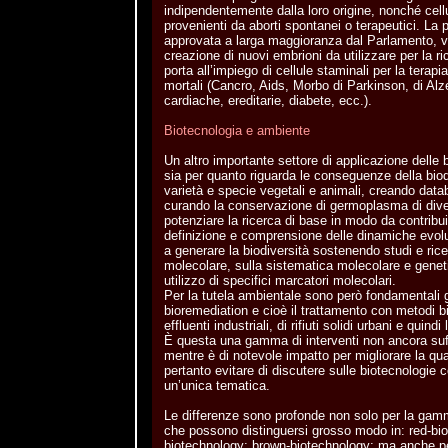
indipendentemente dalla loro origine, nonché cellu
provenienti da aborti spontanei o terapeutici. La
approvata a larga maggioranza dal Parlamento, vi
creazione di nuovi embrioni da utilizzare per la ric
porta all’impiego di cellule staminali per la terap
mortali (Cancro, Aids, Morbo di Parkinson, di Alz
cardiache, ereditarie, diabete, ecc.).
Biotecnologia e ambiente
Un altro importante settore di applicazione delle 
sia per quanto riguarda le conseguenze della biod
varietà e specie vegetali e animali, creando datab
curando la conservazione di germoplasma di diver
potenziare la ricerca di base in modo da contribu
definizione e comprensione delle dinamiche evolu
a generare la biodiversità sostenendo studi e ric
molecolare, sulla sistematica molecolare e genet
utilizzo di specifici marcatori molecolari.
Per la tutela ambientale sono però fondamentali gl
bioremediation e cioè il trattamento con metodi b
effluenti industriali, di rifiuti solidi urbani e quindi 
È questa una gamma di interventi non ancora suf
mentre è di notevole impatto per migliorare la qual
pertanto evitare di discutere sulle biotecnologie 
un’unica tematica.
Le differenze sono profonde non solo per la gamm
che possono distinguersi grosso modo in: red-bi
biotechnology; brown-biotechnology; ma anche per