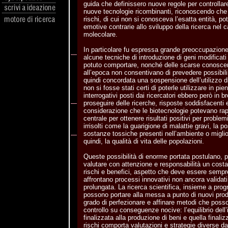
guida che definissero nuove regole per controllare
nuove tecnologie ricombinanti, riconoscendo che 
rischi, di cui non si conosceva l’esatta entità, p
emotive contrarie allo sviluppo della ricerca nel
molecolare.
In particolare fu espressa grande preoccupazion
alcune tecniche di introduzione di geni modificati
potuto comportare, nonché delle scarse conoscen
all’epoca non consentivano di prevedere possibili
quindi concordata una sospensione dell’utilizzo d
non si fosse stati certi di poterle utilizzare in pie
interrogativi posti dai ricercatori ebbero però in b
proseguire delle ricerche, risposte soddisfacenti
considerazione che le biotecnologie potevano rap
centrale per ottenere risultati positivi per probl
irrisolti come la guarigione di malattie gravi, la p
sostanze tossiche presenti nell’ambiente o miglior
quindi, la qualità di vita delle popolazioni.
Queste possibilità di enorme portata postulano, p
valutare con attenzione e responsabilità un costan
rischi e benefici, aspetto che deve essere sempre
affrontano processi innovativi non ancora validati
prolungata. La ricerca scientifica, insieme a pro
possono portare alla messa a punto di nuovi prod
grado di perfezionare e affinare metodi che pos
controllo su conseguenze nocive: l’equilibrio dell
finalizzata alla produzione di beni e quella finalizz
rischi comporta valutazioni e strategie diverse 