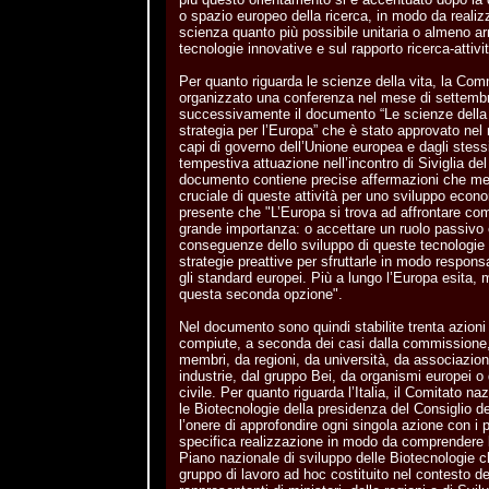
o spazio europeo della ricerca, in modo da realizz
scienza quanto più possibile unitaria o almeno a
tecnologie innovative e sul rapporto ricerca-attivi
Per quanto riguarda le scienze della vita, la Co
organizzato una conferenza nel mese di settemb
successivamente il documento “Le scienze della v
strategia per l’Europa” che è stato approvato ne
capi di governo dell’Unione europea e dagli stessi
tempestiva attuazione nell’incontro di Siviglia d
documento contiene precise affermazioni che mett
cruciale di queste attività per uno sviluppo eco
presente che "L’Europa si trova ad affrontare com
grande importanza: o accettare un ruolo passivo e
conseguenze dello sviluppo di queste tecnologie 
strategie preattive per sfruttarle in modo responsa
gli standard europei. Più a lungo l’Europa esita, 
questa seconda opzione".
Nel documento sono quindi stabilite trenta azion
compiute, a seconda dei casi dalla commissione, d
membri, da regioni, da università, da associazioni
industrie, dal gruppo Bei, da organismi europei o 
civile. Per quanto riguarda l’Italia, il Comitato n
le Biotecnologie della presidenza del Consiglio de
l’onere di approfondire ogni singola azione con i pr
specifica realizzazione in modo da comprendere l
Piano nazionale di sviluppo delle Biotecnologie 
gruppo di lavoro ad hoc costituito nel contesto d