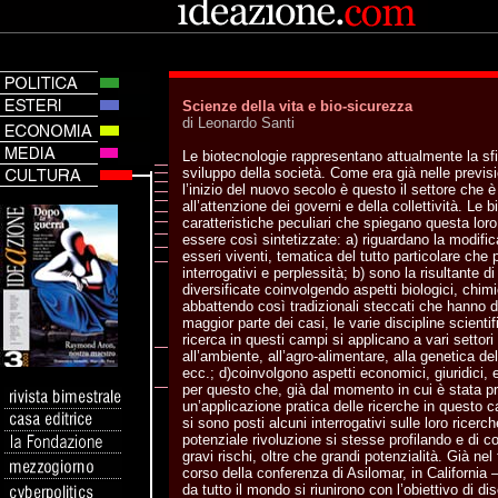
Scienze della vita e bio-sicurezza
di Leonardo Santi
Le biotecnologie rappresentano attualmente la sfid
sviluppo della società. Come era già nelle previsio
l’inizio del nuovo secolo è questo il settore che
all’attenzione dei governi e della collettività. Le 
caratteristiche peculiari che spiegano questa lor
essere così sintetizzate: a) riguardano la modific
esseri viventi, tematica del tutto particolare che 
interrogativi e perplessità; b) sono la risultante
diversificate coinvolgendo aspetti biologici, chimic
abbattendo così tradizionali steccati che hanno di
maggior parte dei casi, le varie discipline scientific
ricerca in questi campi si applicano a vari settori 
all’ambiente, all’agro-alimentare, alla genetica de
ecc.; d)coinvolgono aspetti economici, giuridici, eti
per questo che, già dal momento in cui è stata pro
un’applicazione pratica delle ricerche in questo c
si sono posti alcuni interrogativi sulle loro ricer
potenziale rivoluzione si stesse profilando e di
gravi rischi, oltre che grandi potenzialità. Già nel
corso della conferenza di Asilomar, in California 
da tutto il mondo si riunirono con l’obiettivo di di