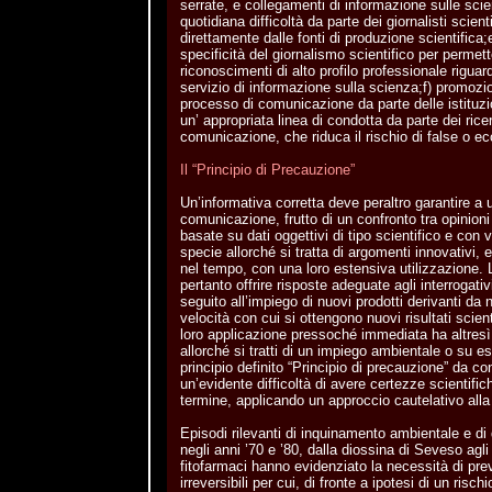
serrate, e collegamenti di informazione sulle scie
quotidiana difficoltà da parte dei giornalisti scienti
direttamente dalle fonti di produzione scientifica
specificità del giornalismo scientifico per permett
riconoscimenti di alto profilo professionale riguarda
servizio di informazione sulla scienza;f) promozio
processo di comunicazione da parte delle istituzio
un’ appropriata linea di condotta da parte dei ricer
comunicazione, che riduca il rischio di false o ec
Il “Principio di Precauzione”
Un’informativa corretta deve peraltro garantire a
comunicazione, frutto di un confronto tra opinion
basate su dati oggettivi di tipo scientifico e con 
specie allorché si tratta di argomenti innovativi, 
nel tempo, con una loro estensiva utilizzazione. L
pertanto offrire risposte adeguate agli interrogat
seguito all’impiego di nuovi prodotti derivanti da
velocità con cui si ottengono nuovi risultati scienti
loro applicazione pressoché immediata ha altresì
allorché si tratti di un impiego ambientale o su ess
principio definito “Principio di precauzione” da co
un’evidente difficoltà di avere certezze scientifich
termine, applicando un approccio cautelativo alla 
Episodi rilevanti di inquinamento ambientale e di d
negli anni ’70 e ’80, dalla diossina di Seveso agli 
fitofarmaci hanno evidenziato la necessità di prev
irreversibili per cui, di fronte a ipotesi di un risc