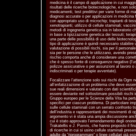
medicina è il campo di applicazione in cui maggio
risultati delle ricerche biotecnologiche, e non solo 
medicamenti, test predittivi per varie forme di mal
diagnosi accurate o per applicazioni in medicina 
con appropriato uso di microchip; trapianti di tess
xenotrapianti; utilizzo di cellule staminali; vaccin
metodi di ingegneria genetica sia in laboratorio c
in base a tipizzazione genetica dei tessuti; tera
una parte delle possibilità di uso delle biotecnolo
tipo di applicazione è quindi necessario stabilire 
valutazione di possibili rischi, sia per il personal
sia per le persone che le utilizzano, avendo prese
rischio comporta anche di considerare una corrett
che è spesso fonte di conseguenze negative (l’us
polizze assicurative o per assunzioni al lavoro o a
indiscriminati o per terapie avventate).
Focalizzare l’attenzione solo sui rischi da Ogm 
all’enfatizzazione di un problema che deve esser
sue reali dimensioni e valutato con dati scientific
essere deviante nel sottostimare possibili rischi in a
Gruppo europeo per le Scienze della Vita ha perta
specifici per ciascun problema. Di particolare im
sulle cellule staminali con un serrato confronto tr
dell’industria e rappresentanti dei movimenti di 
argomento vi è stata una ampia discussione anc
cui è stato approvato l’emendamento degli onorevo
Trakatellis e J. Puvvis, che hanno proposto il fina
di ricerche in cui si usino cellule staminali present
adulte da “riprogrammare” o linee cellulari già esis