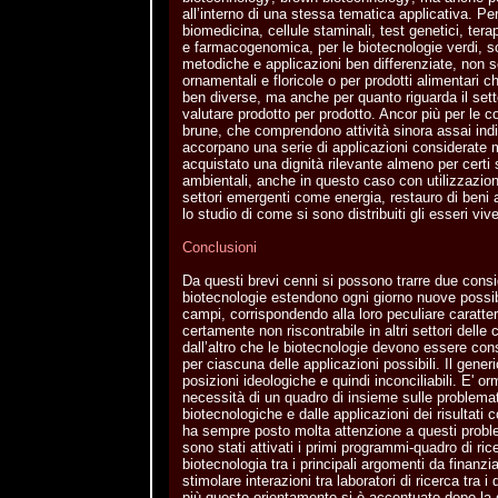
all’interno di una stessa tematica applicativa. Pe
biomedicina, cellule staminali, test genetici, ter
e farmacogenomica, per le biotecnologie verdi, 
metodiche e applicazioni ben differenziate, non s
ornamentali e floricole o per prodotti alimentari
ben diverse, ma anche per quanto riguarda il sett
valutare prodotto per prodotto. Ancor più per le c
brune, che comprendono attività sinora assai indi
accorpano una serie di applicazioni considerate 
acquistato una dignità rilevante almeno per certi s
ambientali, anche in questo caso con utilizzazione
settori emergenti come energia, restauro di beni ar
lo studio di come si sono distribuiti gli esseri vive
Conclusioni
Da questi brevi cenni si possono trarre due consi
biotecnologie estendono ogni giorno nuove possibi
campi, corrispondendo alla loro peculiare caratter
certamente non riscontrabile in altri settori delle
dall’altro che le biotecnologie devono essere co
per ciascuna delle applicazioni possibili. Il gener
posizioni ideologiche e quindi inconciliabili. E' or
necessità di un quadro di insieme sulle problemat
biotecnologiche e dalle applicazioni dei risultati
ha sempre posto molta attenzione a questi probl
sono stati attivati i primi programmi-quadro di ric
biotecnologia tra i principali argomenti da finanzia
stimolare interazioni tra laboratori di ricerca tra 
più questo orientamento si è accentuato dopo la d