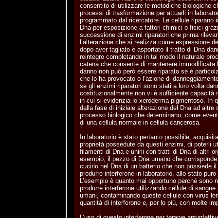
consentito di utilizzare le metodiche biologiche c
processi di trasformazione per attuarli in laborato
programmato dal ricercatore. Le cellule riparano i
Dna per esposizione a fattori chimici o fisici grazi
successione di enzimi riparatori che prima rilevan
l’alterazione che si realizza come espressione de
dopo aver tagliato e asportato il tratto di Dna d
reintegro completando in tal modo il naturale pro
catena che consente di mantenere immodificata la 
danno non può però essere riparato se è particol
che lo ha provocato o l’azione di danneggiamento è
se gli enzimi riparatori sono stati a loro volta dan
costituzionalmente non vi è sufficiente capacità 
in cui si evidenzia lo xeroderma pigmentoso. In q
dalla fase di iniziale alterazione del Dna ad altre
processo biologico che determinano, come evento
di una cellula normale in cellula cancerosa.
In laboratorio è stato pertanto possibile, acquisi
proprietà possedute da questi enzimi, di poterli util
filamenti di Dna e unirli con tratti di Dna di altri 
esempio, il pezzo di Dna umano che corrisponde a
cucirlo nel Dna di un batterio che non possiede il 
produrre interferone in laboratorio, allo stato puro
L’esempio è quanto mai opportuno perché sono note
produrre interferone utilizzando cellule di sangue
umani, contaminando queste cellule con virus len
quantità di interferone e, per lo più, con molte imp
L’uso di questo interferone per terapie antiinfetti