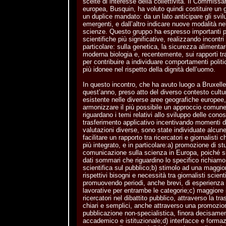
scelte di interesse della collettività. Il Commissar
europea, Busquin, ha voluto quindi costituire un 
un duplice mandato: da un lato anticipare gli svilup
emergenti, e dall’altro indicare nuove modalità n
scienze. Questo gruppo ha espresso importanti pa
scientifiche più significative, realizzando incontri a
particolare: sulla genetica, la sicurezza alimentar
moderna biologia e, recentemente, sui rapporti t
per contribuire a individuare comportamenti politici
più idonee nel rispetto della dignità dell’uomo.
In questo incontro, che ha avuto luogo a Bruxelle
quest’anno, preso atto del diverso contesto cult
esistente nelle diverse aree geografiche europee,
armonizzare il più possibile un approccio comun
riguardano i temi relativi allo sviluppo delle cono
trasferimento applicativo incentivando momenti di
valutazioni diverse, sono state individuate alcu
facilitare un rapporto tra ricercatori e giornalist
più integrato, e in particolare:a) promozione di stu
comunicazione sulla scienza in Europa, poiché s
dati sommari che riguardino lo specifico richiamo
scientifica sul pubblico;b) stimolo ad una maggi
rispettivi bisogni e necessità tra giornalisti scienti
promuovendo periodi, anche brevi, di esperienza n
lavorative per entrambe le categorie;c) maggiore
ricercatori nel dibattito pubblico, attraverso la t
chiari e semplici, anche attraverso una promozion
pubblicazione non-specialistica, finora decisamen
accademico e istituzionale;d) interfacce e formaz