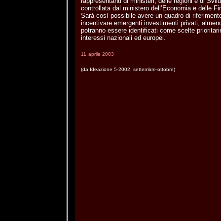
rappresentanti di ministeri, delle regioni e di Svil
controllata dal ministero dell’Economia e delle F
Sarà così possibile avere un quadro di riferiment
incentivare emergenti investimenti privati, almeno
potranno essere identificati come scelte prioritari
interessi nazionali ed europei.
11
aprile 2003
(da Ideazione 5-2002, settembre-ottobre)