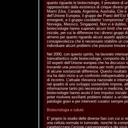
quanto riguarda le biotecnologie, il prevalere di un
rappresentato dalla esistenza di cinque diversi gru
Miami (Usa, Canada, Argentina, Australia, Cile e 
dell’Unione Europea; il gruppo dei Paesi dell’Est 
emergenti, e il gruppo cosiddetto “compromise” 
Norvegia, Messico, Singapore). Non vi è dubbio, p
biotecnologie hanno superato alcuni limiti che era
iniziale, per cui le differenze tra i diversi grupp
almeno per quanto riguarda alcuni aspetti applicati
consapevolezza che è necessario stabilire un con
individuare alcuni problemi che possono trovar
Nel 2000, con questo spirito, ha lavorato intens
transatlantico sulle biotecnologie, composto da 10
10 esperti dell’Unione europea che ha discusso su
trovando una posizione unitaria per molti problem
di alcune sostanziali differenze. Questo risultato 
ma ha dato inizio a un confronto indispensabile pe
di incontro. L’attuale rilevanza nazionale e intern
nel quadro di uno sviluppo sostenibile impone, alt
informazione tanto più necessaria in medicina, t
biotecnologie hanno avuto il loro impulso iniziale 
poter risolvere assillanti problemi relativi a un’id
patologie gravi e per interventi curativi sempre pi
Biotecnologia e salute
E' proprio lo studio delle diverse fasi con cui si r
una cellula normale in tumorale, nonché la comp
caratterizzano l’azione cancerogenetica dei viru