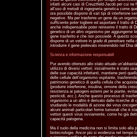
infatti alcuni casi di Creuztfeld-Jacob per cui ne 
all’uso di metodi di ingegneria genetica come quel
ora possibile disporre di vari tipi di interferone 
negative. Ma per trasferire un gene da un organi
sufficiente poter togliere ed asportare il tratto di
anche indispensabile poter reinserire il tratto di 
genetico di un altro organismo per aggiungerne le 
gene trasferito e che non possiede. A questo sco
disporre di un vettore in grado di penetrare nella c
introdurre il gene prelevato inserendolo nel Dna di
Scienza e informazione responsabili
Pur avendo ottenuto allo stato attuale un’abbasta
utilizzo di diversi vettori; inizialmente è stato us
delle sue capacità infettanti, mantiene però quell
delle cellule dell’organismo ospitante, trasferendo
patrimonio genetico di quella cellula che acquis
(produrre interferone, insulina, ormone della cresc
resistenza ai patogeni esterni per le piante, evita
pesticidi, ecc.). Anche questo processo di trasfe
organismo a un altro è derivato dalle ricerche di c
studiando le modalità di azione dei virus oncogen
alcuni animali particolari forme tumorali che è st
vettori questi virus ovviamente, come ho già detto
capacità patogena.
Ma il ruolo della medicina non si limita solo alla 
biotecnologie. Ancor più si evidenzia nel tempo l