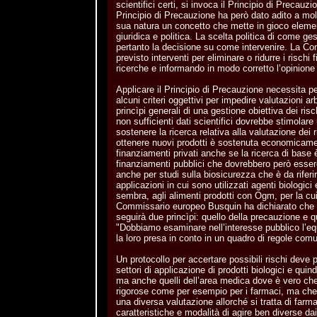
scientifici certi, si invoca il Principio di Precauz
Principio di Precauzione ha però dato adito a mo
sua natura un concetto che mette in gioco element
giuridica e politica. La scelta politica di come ges
pertanto la decisione su come intervenire. La 
previsto interventi per eliminare o ridurre i risch
ricerche e informando in modo corretto l’opinione
Applicare il Principio di Precauzione necessita per
alcuni criteri oggettivi per impedire valutazioni a
princìpi generali di una gestione obiettiva dei ris
non sufficienti dati scientifici dovrebbe stimola
sostenere la ricerca relativa alla valutazione dei r
ottenere nuovi prodotti è sostenuta economicam
finanziamenti privati anche se la ricerca di base
finanziamenti pubblici che dovrebbero però esse
anche per studi sulla biosicurezza che è da riferire
applicazioni in cui sono utilizzati agenti biologic
sembra, agli alimenti prodotti con Ogm, per la cui
Commissario europeo Busquin ha dichiarato che
seguirà due princìpi: quello della precauzione e qu
"Dobbiamo esaminare nell’interesse pubblico l’equil
la loro presa in conto in un quadro di regole comu
Un protocollo per accertare possibili rischi deve pe
settori di applicazione di prodotti biologici e quin
ma anche quelli dell’area medica dove è vero ch
rigorose come per esempio per i farmaci, ma che,
una diversa valutazione allorché si tratta di farm
caratteristiche e modalità di agire ben diverse dai