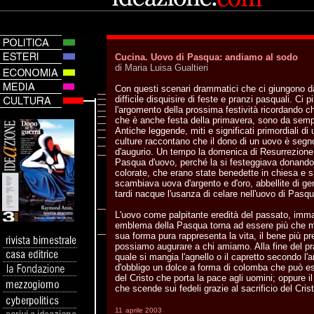
Cucina. Uovo di Pasqua: andiamo al sodo
di Maria Luisa Gualtieri
Con questi scenari drammatici che ci giungono dai
difficile disquisire di feste e pranzi pasquali. Ci p
l'argomento della prossima festività ricordando ch
che è anche festa della primavera, sono da semp
Antiche leggende, miti e significati primordiali 
culture raccontano che il dono di un uovo è segn
d'augurio. Un tempo la domenica di Resurrezion
Pasqua d'uovo, perché la si festeggiava donand
colorate, che erano state benedette in chiesa e s
scambiava uova d'argento e d'oro, abbellite di ge
tardi nacque l'usanza di celare nell'uovo di Pas
L'uovo come palpitante eredità del passato, imma
emblema della Pasqua torna ad essere più che ma
sua forma pura rappresenta la vita, il bene più p
possiamo augurare a chi amiamo. Alla fine del pr
quale si mangia l'agnello o il capretto secondo l'
d'obbligo un dolce a forma di colomba che può es
del Cristo che porta la pace agli uomini; oppure i
che scende sui fedeli grazie al sacrificio del Cris
11
aprile 2003