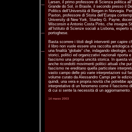
Larsen, il primo professore di Scienza politica all
Grande do Sol, in Brasile, il secondo presso il 
Politics dell’Università di Bergen in Norvegia. Pe
Paxton, professore di Storia dell’Europa contem
University di New York, Stanley G. Payne, docent
Wisconsin e Antonio Costa Pinto, che insegna St
all’Istituto di Scienze sociali a Lisbona, esperto 
portoghese.
Basta scorrere i titoli degli interventi per capire c
il libro non vuole essere una raccolta antologica 
una finalità “globale” che, indagando ideologie, co
storici, politici ed organizzativi nazionali riport
fascismo una propria unicità storica. In questa v
anche ricondotti movimenti politici attuali che pur
fascismo ne ereditano quella particolare interpre
vasto campo delle più varie interpretazioni sul fa
volume curato da Alessandro Campi per le edizion
quindi, una vera e propria novità che potrebbe apr
interpretative di un fenomeno come il fascismo di
di cui si sente la necessità di un aggiornamento.
14 marzo 2003