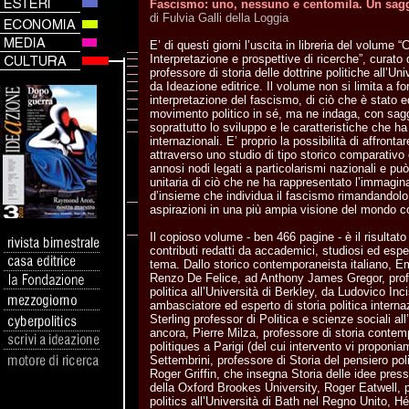
Fascismo: uno, nessuno e centomila. Un saggi
di Fulvia Galli della Loggia
E’ di questi giorni l’uscita in libreria del volume 
Interpretazione e prospettive di ricerche”, curat
professore di storia delle dottrine politiche all’Un
da Ideazione editrice. Il volume non si limita a f
interpretazione del fascismo, di ciò che è stato
movimento politico in sé, ma ne indaga, con saggi t
soprattutto lo sviluppo e le caratteristiche che ha
internazionali. E’ proprio la possibilità di affron
attraverso uno studio di tipo storico comparativo 
annosi nodi legati a particolarismi nazionali e può 
unitaria di ciò che ne ha rappresentato l’immagina
d’insieme che individua il fascismo rimandandolo a
aspirazioni in una più ampia visione del mondo c
Il copioso volume - ben 466 pagine - è il risultato
contributi redatti da accademici, studiosi ed esper
tema. Dallo storico contemporaneista italiano, Emi
Renzo De Felice, ad Anthony James Gregor, prof
politica all’Università di Berkley, da Ludovico In
ambasciatore ed esperto di storia politica interna
Sterling professor di Politica e scienze sociali all
ancora, Pierre Milza, professore di storia contemp
politiques a Parigi (del cui intervento vi proponi
Settembrini, professore di Storia del pensiero poli
Roger Griffin, che insegna Storia delle idee press
della Oxford Brookes University, Roger Eatwell, 
politics all’Università di Bath nel Regno Unito, H