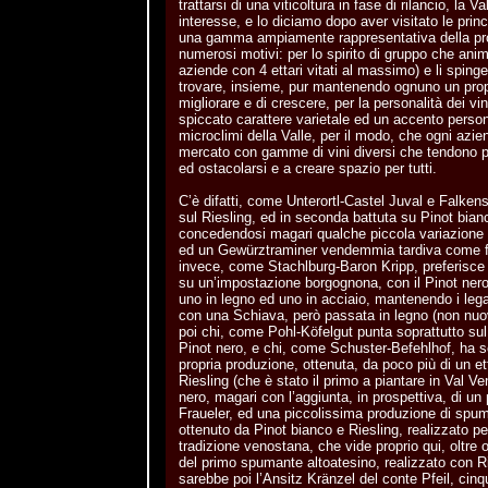
trattarsi di una viticoltura in fase di rilancio, la
interesse, e lo diciamo dopo aver visitato le prin
una gamma ampiamente rappresentativa della pro
numerosi motivi: per lo spirito di gruppo che anima
aziende con 4 ettari vitati al massimo) e li spinge
trovare, insieme, pur mantenendo ognuno un propri
migliorare e di crescere, per la personalità dei v
spiccato carattere varietale ed un accento persona
microclimi della Valle, per il modo, che ogni azie
mercato con gamme di vini diversi che tendono p
ed ostacolarsi e a creare spazio per tutti.
C’è difatti, come Unterortl-Castel Juval e Falken
sul Riesling, ed in seconda battuta su Pinot bian
concedendosi magari qualche piccola variazione
ed un Gewürztraminer vendemmia tardiva come fa
invece, come Stachlburg-Baron Kripp, preferisce
su un’impostazione borgognona, con il Pinot ner
uno in legno ed uno in acciaio, mantenendo i lega
con una Schiava, però passata in legno (non nuov
poi chi, come Pohl-Köfelgut punta soprattutto su
Pinot nero, e chi, come Schuster-Befehlhof, ha sc
propria produzione, ottenuta, da poco più di un et
Riesling (che è stato il primo a piantare in Val Ve
nero, magari con l’aggiunta, in prospettiva, di un 
Fraueler, ed una piccolissima produzione di spu
ottenuto da Pinot bianco e Riesling, realizzato per
tradizione venostana, che vide proprio qui, oltre o
del primo spumante altoatesino, realizzato con Ri
sarebbe poi l’Ansitz Kränzel del conte Pfeil, cinq