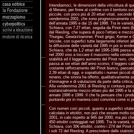
Intendiamoci, le dimensioni della viticoltura di qu
di Merano, per finire al confine con il territorio 
piccole, con poco più di 20 ettari vitati, secondo 
vendemmia 2001, che sono progressivamente cresc
dell’annata 1995 e dai 15 del 1998. Tra le variet
Schiava, con 7,27 ettari, seguita da Pinot nero (6
dal Riesling, che supera di poco l’ettaro e mezzo. A
Thurgau, Gewürztraminer, Pinot grigio, Kerner e
briciole, con superfici tutte largamente inferiori 
la diffusione delle varietà dal 1995 in poi si evide
Schiava, che da 1,2 ettari del 1995-1996 passa a 
nel 2000 sino a toccare il massimo nella vendem
stabilità ed il leggero aumento del Pinot nero, che
passa ai sei ettari dell’anno scorso, il leggero ca
costante rafforzamento del Pinot bianco, passato 
2,39 ettari di oggi, e soprattutto i numeri piccoli di
renano, che sinora ha offerto, qualitativamente pa
d’immagine e di valutazioni da parte della critica, 
Alla vendemmia 2001 di Riesling si contava poco
sostanzialmente mezzo ettaro più del 1995 e la s
annate 1998 e 1999. Il che fa pensare che i produ
puntando poi in maniera così convinta come si p
Con numeri così piccoli, quanto a superfici vitat
calcolata in ettolitri, non può che essere molto co
2001, in calo rispetto ai 945 del 2000, ma più che 
450 ettolitri conteggiati nel 1995. Tra le varietà,
Schiava, con 306 ettolitri, contro i 274 del Pinot 
i soli 72 del Riesling. A prescindere dalle statis