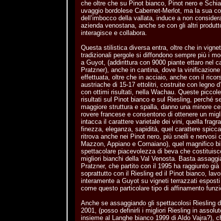
che oltre che su Pinot bianco, Pinot nero e Sch
uvaggio bordolese Cabernet-Merlot, ma la sua c
dell’imbocco della vallata, induce a non considerarla
azienda venostana, anche se con gli altri produtt
interagisce e collabora.
Questa stilistica diversa entra, oltre che in vign
tradizionali pergole si diffondono sempre più i m
a Guyot, (addirittura con 9000 piante ettaro nel ca
Pratzner), anche in cantina, dove la vinificazion
effettuata, oltre che in acciaio, anche con il ricor
austriache di 15-17 ettolitri, costruite con legno 
con ottimi risultati, nella Wachau. Queste piccole
risultati sul Pinot bianco e sul Riesling, perché s
maggiore struttura e spalla, danno una minore ces
rovere francese e consentono di ottenere un migli
intacca il carattere varietale dei vini, quella frag
finezza, eleganza, sapidità, quel carattere spicc
ritrova anche nei Pinot nero, più snelli e nervosi d
Mazzon, Appiano e Cornaiano), quel magnifico bi
spettacolare piacevolezza di beva che costituisco
migliori bianchi della Val Venosta. Basta assaggia
Pratzner, che partito con il 1995 ha raggiunto già s
soprattutto con il Riesling ed il Pinot bianco, lav
interamente a Guyot su vigneti terrazzati esposti
come questo particolare tipo di affinamento funzi
Anche se assaggiando gli spettacolosi Riesling d
2001, (posso definirli i migliori Riesling in assolut
insieme al Langhe bianco 1999 di Aldo Vajra?), ch