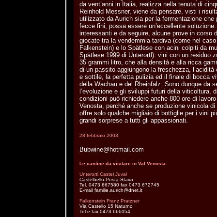
da vent’anni in Italia, realizza nella tenuta di cinque
Reinhold Messner, viene da pensare, visti i risult
utilizzato da Aurich sia per la fermentazione che 
fecce fini, possa essere un’eccellente soluzione. 
interessanti e da seguire, alcune prove in corso di
giocate tra la vendemmia tardiva (come nel caso
Falkenstein) e lo Spätlese con acini colpiti da muf
Spätlese 1999 di Unterortl): vini con un residuo 
35 grammi litro, che alla densità e alla ricca ga
di un passito aggiungono la freschezza, l’acidità 
e sottile, la perfetta pulizia ed il finale di bocca
della Wachau e del Rheinfalz. Sono dunque da s
l’evoluzione e gli sviluppi futuri della viticoltura, d
condizioni può richiedere anche 800 ore di lavoro 
Venosta, perché anche se produzione vinicola di
offre solo qualche migliaio di bottiglie per i vini p
grandi sorprese a tutti gli appassionati.
28 febbraio 2003
Bubwine@hotmail.com
Le cantine da visitare in Val Venosta:
Unterortl Castel Juval
Castelbello Posta Stava
Tel. 0473 667580 fax 0473 672745
E-mail familie.aurich@dnet.it
Falkenstein Franz Pratzner
Via Castello 15 Naturno
Tel e fax 0473 666054