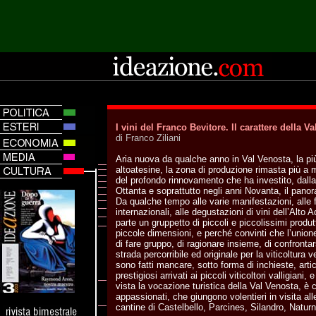
I vini del Franco Bevitore. Il carattere della V
di Franco Ziliani
Aria nuova da qualche anno in Val Venosta, la più 
altoatesine, la zona di produzione rimasta più a m
del profondo rinnovamento che ha investito, dall
Ottanta e soprattutto negli anni Novanta, il panor
Da qualche tempo alle varie manifestazioni, alle f
internazionali, alle degustazioni di vini dell’Alto
parte un gruppetto di piccoli e piccolissimi produtt
piccole dimensioni, e perché convinti che l’union
di fare gruppo, di ragionare insieme, di confrontar
strada percorribile ed originale per la viticoltura v
sono fatti mancare, sotto forma di inchieste, arti
prestigiosi arrivati ai piccoli viticoltori valligia
vista la vocazione turistica della Val Venosta, è c
appassionati, che giungono volentieri in visita al
cantine di Castelbello, Parcines, Silandro, Naturn