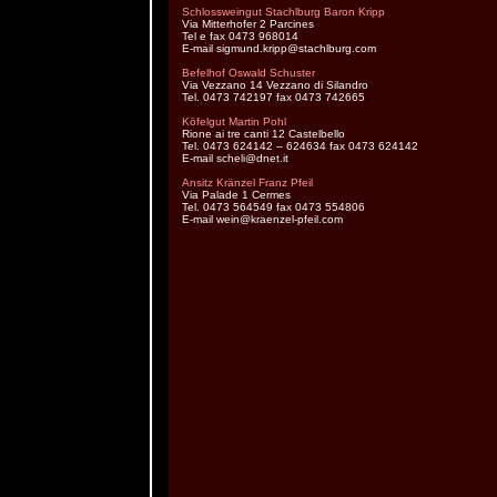
Schlossweingut Stachlburg Baron Kripp
Via Mitterhofer 2 Parcines
Tel e fax 0473 968014
E-mail sigmund.kripp@stachlburg.com
Befelhof Oswald Schuster
Via Vezzano 14 Vezzano di Silandro
Tel. 0473 742197 fax 0473 742665
Köfelgut Martin Pohl
Rione ai tre canti 12 Castelbello
Tel. 0473 624142 – 624634 fax 0473 624142
E-mail scheli@dnet.it
Ansitz Kränzel Franz Pfeil
Via Palade 1 Cermes
Tel. 0473 564549 fax 0473 554806
E-mail wein@kraenzel-pfeil.com