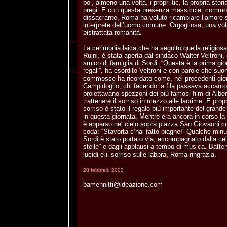
po’, almeno una volta, i propri tic, la propria storia,
pregi. E con questa presenza massiccia, commo
dissacrante, Roma ha voluto ricambiare l’amore 
interprete dell’uomo comune. Orgogliosa, una volt
bistrattata romanità.
La cerimonia laica che ha seguito quella religiosa,
Ruini, è stata aperta dal sindaco Walter Veltroni,
amico di famiglia di Sordi. “Questa è la prima gio
regali”, ha esordito Veltroni e con parole che s
commosse ha ricordato come, nei precedenti giorn
Campidoglio, chi facendo la fila passava accanto
proiettavano spezzoni dei più famosi film di Albe
trattenere il sorriso in mezzo alle lacrime. E propr
sorriso è stato il regalo più importante del grande
in questa giornata. Mentre era ancora in corso la
è apparso nel cielo sopra piazza San Giovanni con
coda: “Stavorta c’hai fatto piagne!” Qualche minut
Sordi è stato portato via, accompagnato dalla cel
stelle” e dagli applausi a tempo di musica. Batte
lucidi e il sorriso sulle labbra, Roma ringrazia.
28 febbraio 2003
bamennitti@ideazione.com