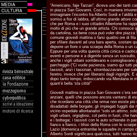
“Americano, faje Tarzan”, diceva uno dei tanti car
in piazza San Giovanni. Così, in maniera irrivere
immaginare l’incontro fra Alberto Sordi e l’aldilà e
sorriso a fior di labbra, all’ultimo grande attore 
che per Roma e i suoi cittadini Albertone ha rap
molto di più che un grande artista. Chi conosce q
da cartolina, sa bene cosa può voler dire piazza
comune giovedì mattina o farsi quattro ore di fil
per sfilare davanti ad una bara aperta, sostare 
deporre un fiore o una sciarpa della Roma o un ca
Eppure per una volta questa città cinica e caotic
eventi e persone e a digerirle senza un sussulto,
anche i vigili urbani sorridevano e consigliavano
parcheggio (“Ci vuole pazienza, siamo qui tutti pe
tassisti, anzi i tassinari, strombazzavano per sal
feretro, invece che per liberarsi dagli ingorghi. E
dopo tanto tempo, imboccando via Merulana in mo
quant’è bella ‘sta città!”
Giovedì mattina in piazza San Giovanni c’era s
anziani, quelli che possono ancora vantarsi di ess
che ricordano una città che ormai non esiste più e
disadattati delle borgate; gli impiegati fuggiti dai m
vicino ospedale allontanatisi “solo un attimo, solo
vigili urbani, orgogliosi, col petto in fuori, che han
e i bottegai; i tassisti con le auto schierate in 
fianco a fianco, i tifosi della Roma con le sciarpe
Lazio (domenica entrambe le squadre in campo col 
Alberto Sordi significava qualcosa, tutti hanno ri