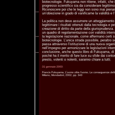
biotecnologie. Fukuyama non ritiene, infatti, che
progresso scientifico sia da considerare legittimo
Riconoscere poi che le leggi non sono mai pienam
un’obiezione in grado di vanificarne la validità e l
La politica non deve assumere un atteggiamento in
legittimare i risultati ottenuti dalla tecnologia e p
creazione di diritto da parte della giurisprudenza. 
un quadro di regolamentazione con validità intern
la legislazione nazionale, come affermano certi so
biotecnologie. L’unica strada possibile, peraltro s
passa attraverso l’istituzione di una nuova organ
nell’impegno per armonizzare le legislazioni intern
conclusione, anche questo libro di Fukuyama, di s
poiché ha il merito di fare luce su sfide dai conto
presto, volenti o nolenti, saranno chiare a tutti.
31 gennaio 2003
Francis Fukuyama, L’uomo oltre l’uomo. Le conseguenze della
Milano, Mondadori, 2002, pp. 343