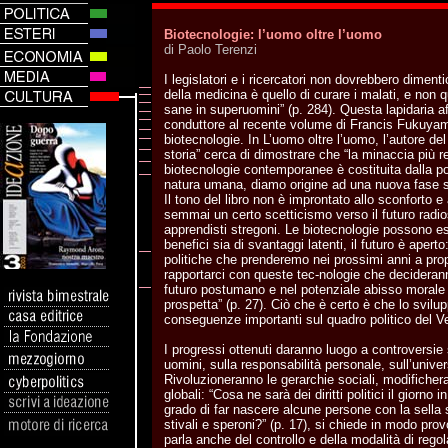
Biotecnologie: l’uomo oltre l’uomo
di Paolo Terenzi
I legislatori e i ricercatori non dovrebbero dimenti
della medicina è quello di curare i malati, e non 
sane in superuomini” (p. 284). Questa lapidaria af
conduttore al recente volume di Francis Fukuyam
biotecnologie. In L’uomo oltre l’uomo, l’autore del
storia” cerca di dimostrare che “la minaccia più r
biotecnologie contemporanee è costituita dalla pos
natura umana, diamo origine ad una nuova fase s
Il tono del libro non è improntato allo sconforto e
semmai un certo scetticismo verso il futuro radi
apprendisti stregoni. Le biotecnologie possono ess
benefici sia di svantaggi latenti, il futuro è apert
politiche che prenderemo nei prossimi anni a pro
rapportarci con queste tec-nologie che decideran
futuro postumano e nel potenziale abisso morale 
prospetta” (p. 27). Ciò che è certo è che lo svilu
conseguenze importanti sul quadro politico del 
I progressi ottenuti daranno luogo a controversie s
uomini, sulla responsabilità personale, sull’univers
Rivoluzioneranno le gerarchie sociali, modifichera
globali: “Cosa ne sarà dei diritti politici il giorno i
grado di far nascere alcune persone con la sella 
stivali e speroni?” (p. 17), si chiede in modo provo
parla anche del controllo e della modalità di reg