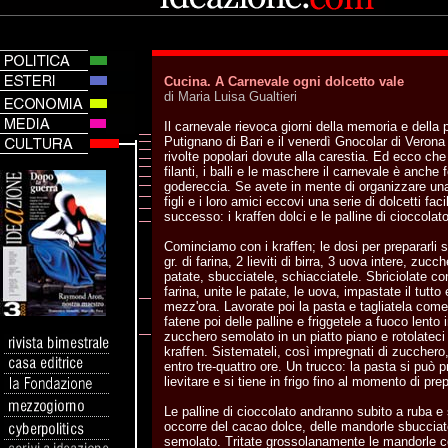
Cucina. A Carnevale ogni dolcetto vale
di Maria Luisa Gualtieri
Il carnevale rievoca giorni della memoria e della p
Putignano di Bari e il venerdì Gnocolar di Verona
rivolte popolari dovute alla carestia. Ed ecco che 
filanti, i balli e le maschere il carnevale è anch
godereccia. Se avete in mente di organizzare una 
figli e i loro amici eccovi una serie di dolcetti fac
successo: i kraffen dolci e le palline di cioccolato
Cominciamo con i kraffen; le dosi per prepararli s
gr. di farina, 2 lieviti di birra, 3 uova intere, zuc
patate, sbucciatele, schiacciatele. Sbriciolate con
farina, unite le patate, le uova, impastate il tutto 
mezz'ora. Lavorate poi la pasta e tagliatela come 
fatene poi delle palline e friggetele a fuoco lento i
zucchero semolato in un piatto piano e rotolateci 
kraffen. Sistemateli, così impregnati di zucchero,
entro tre-quattro ore. Un trucco: la pasta si può p
lievitare e si tiene in frigo fino al momento di prep
Le palline di cioccolato andranno subito a ruba e 
occorre del cacao dolce, delle mandorle sbuccia
semolato. Tritate grossolanamente le mandorle c