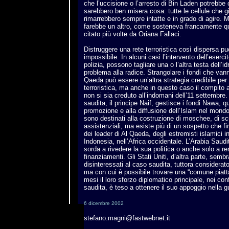
che l’uccisione o l’arresto di Bin Laden potrebbe co
sarebbero ben misera cosa: tutte le cellule che 
rimarrebbero sempre intatte e in grado di agire. 
farebbe un altro, come sosteneva francamente q
citato più volte da Oriana Fallaci.
Distruggere una rete terroristica così dispersa p
impossibile. In alcuni casi l’intervento dell’esercit
polizia, possono tagliare una o l’altra testa dell’id
problema alla radice. Strangolare i fondi che vann
Qaeda può essere un’altra strategia credibile per 
terroristica, ma anche in questo caso il compito a
non si sia creduto all’indomani dell’11 settembre. I
saudita, il principe Naif, gestisce i fondi Nawa, q
promozione e alla diffusione dell’Islam nel mondo
sono destinati alla costruzione di moschee, di scu
assistenziali, ma esiste più di un sospetto che f
dei leader di Al Qaeda, degli estremisti islamici i
Indonesia, nell’Africa occidentale. L’Arabia Saudi
sorda a rivedere la sua politica o anche solo a ren
finanziamenti. Gli Stati Uniti, d’altra parte, sem
disinteressati al caso saudita, tuttora considerato
ma con cui è possibile trovare una “comune piatt
mesi il loro sforzo diplomatico principale, nei con
saudita, è teso a ottenere il suo appoggio nella gu
6 dicembre 2002
stefano.magni@fastwebnet.it