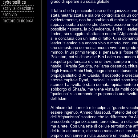
grado di operare su scala globale.
Il fatto che la principale base dell’organizzazione
stata neutralizzata e sia ora controllata da un co
evidentemente, non ha cambiato di molto le cos
sopravvissuta a quello che doveva essere un co
possibile risposta, la più evidente, è che il lead
Laden, sia sfuggito all’attacco contro l’Afghanist
si è conclusa con un nulla di fatto. Ci si doman
leader islamico sia ancora vivo o morto, con una
che dimostrano come sia ancora vivo e in grado d
mondo. In un primo tempo si pensava si fosse rifu
Pakistan; poi si disse che Bin Laden era ancora i
sospetto più fondato è che si trovi, sempre in in
natale, l’Arabia Saudita, nell’area desertica chius
degli Emirati Arabi Uniti, luogo che costituisce lo 
propagandistici di Al Qaeda. Il sospetto è cresci
stessa capitale Ryad, i radicali islamici sono inso
scorso. La rivolta è stata domata rapidamente e n
sobborgo di Shaafa, ma viene vista da molti com
“qualcuno” stia armando e preparando una rivolta
dell’Islam.
Attribuire tutti i meriti e le colpe al “grande vec
essere ingenuo. Ahmed Massoud, fratello del def
dell’Afghanistan” sostiene che la differenza fra 
precedente organizzazione terroristica, è nella su
ma a rete. Con una rete di cellule terroristiche af
del tutto autonomo, che sono radicate nel loro te
proprio, non serve a nulla uccidere un leader. Al d