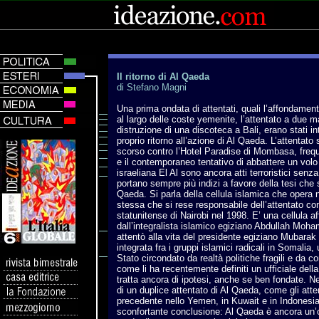
Il ritorno di Al Qaeda
di Stefano Magni
Una prima ondata di attentati, quali l’affondament
al largo delle coste yemenite, l’attentato a due m
distruzione di una discoteca a Bali, erano stati i
proprio ritorno all’azione di Al Qaeda. L’attentat
scorso contro l’Hotel Paradise di Mombasa, freque
e il contemporaneo tentativo di abbattere un volo
israeliana El Al sono ancora atti terroristici senz
portano sempre più indizi a favore della tesi che si
Qaeda. Si parla della cellula islamica che opera ne
stessa che si rese responsabile dell’attentato co
statunitense di Nairobi nel 1998. E’ una cellula af
dall’integralista islamico egiziano Abdullah Moh
attentò alla vita del presidente egiziano Mubarak 
integrata fra i gruppi islamici radicali in Somalia, 
Stato circondato da realtà politiche fragili e da co
come li ha recentemente definiti un ufficiale della
tratta ancora di ipotesi, anche se ben fondate. N
di un duplice attentato di Al Qaeda, come gli atte
precedente nello Yemen, in Kuwait e in Indonesia
sconfortante conclusione: Al Qaeda è ancora un’o