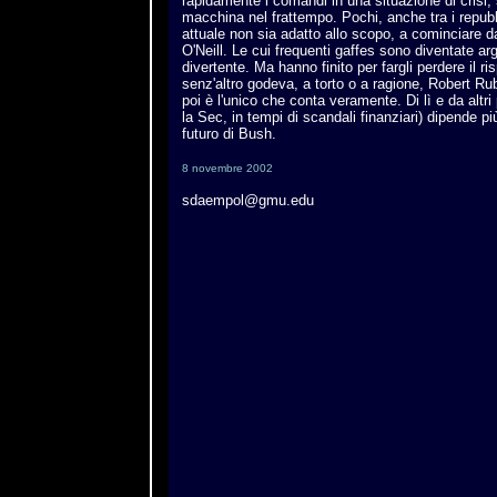
rapidamente i comandi in una situazione di crisi,
macchina nel frattempo. Pochi, anche tra i repub
attuale non sia adatto allo scopo, a cominciare d
O'Neill. Le cui frequenti gaffes sono diventate a
divertente. Ma hanno finito per fargli perdere il ri
senz'altro godeva, a torto o a ragione, Robert Rub
poi è l'unico che conta veramente. Di lì e da alt
la Sec, in tempi di scandali finanziari) dipende pi
futuro di Bush.
8 novembre 2002
sdaempol@gmu.edu