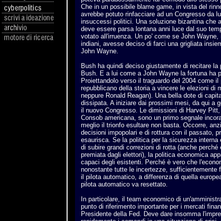
Che in un possibile blame game, in vista del rin
avrebbe potuto rinfacciare ad un Congresso da lui
insuccessi politici. Una soluzione bizantina ch
deve essere parsa lontana anni luce dal suo te
votato all'irruenza. Un po' come se John Wayne, 
indiani, avesse deciso di farci una grigliata insi
John Wayne.
Bush ha quindi deciso giustamente di recitare la
Bush. E a lui come a John Wayne la fortuna ha p
Proiettandolo verso il traguardo del 2004 come il
repubblicano della storia a vincere le elezioni di 
neppure Ronald Reagan). Una bella dote di capita
dissipata. A iniziare dai prossimi mesi, da qui a 
il nuovo Congresso. Le dimissioni di Harvey Pitt, 
Consob americana, sono un primo segnale incorag
meglio il trionfo esultare non basta. Occorre, anz
decisioni impopolari e di rottura con il passato, p
esaurisca. Se la politica per la sicurezza intern
di subire grandi correzioni di rotta (anche perché è
premiata dagli elettori), la politica economica app
capaci degli esistenti. Perché è vero che l'econ
nonostante tutte le incertezze, sufficientemente 
il pilota automatico, a differenza di quella europe
pilota automatico va resettato.
In particolare, il team economico di un'amminist
punto di riferimento importante per i mercati fina
Presidente della Fed. Deve dare insomma l'impre