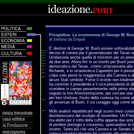
Prospettive. La scommessa di George W. Bu
di Stefano da Empoli
E' destino di George W. Bush essere sottovalutato
decise di correre per il governatorato del Texas n
Un'elezione anche quella di mid-term per un presid
da due anni. Allora finì in un trionfo per Bush juni
democratico del Texas, contro un'avversaria alla
Richards, e in un'autentica Caporetto per il presid
colpo solo perse la maggioranza alla Camera e al
alcuni Stati simbolo. Forse il ricordo non totalmen
ha convinto il presidente e il vice-presidente di all
scendere in campo pesantemente nelle prime ele
seguito la loro Amministrazione, per cercare una 
per loro sfortuna, l'esito della contesa ha come al
gli avversari di Bush, il cui coraggio oggi come a
Molti analisti repubblicani negli scorsi mesi consi
disinteressarsi del risultato di novembre. Un Pres
ma eletto per il rotto della cuffia appena due ann
di perdere prestigio e consenso, sporcandosi le ma
incerto. Tanto più che una Camera e un Senato i
poteva paradossalmente far comodo allo stesso 