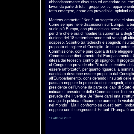
abbondantemente discusso ed emendato nel corso 
lavori da parte di tutti i gruppi politici appartenen
fatto emergere, come era prevedibile, opinioni no
Martens ammette: "Non è un segreto che ci siano 
Come sempre nelle discussioni sull'Europa, la ten
vuole più Europa, con più decisioni prese a livello
per dire che è ora di ribadire la supremazia degli
riunione del 18 settembre sono stati votati gli ul
sospeso. Scontro tra tedeschi e spagnoli: risultat
proposta di togliere al Consiglio Ue i suoi poteri e
Commissione, come pure quella di fare eleggere i
Commissione direttamente dall'Europarlamento. U
difesa dai tedeschi contro gli spagnoli. Il progett
al Congresso prevede che "il ruolo esecutivo de
essere rafforzato", per quanto riguarda la nomina
candidato dovrebbe essere proposto dal Consigli
all'Europarlamento, considerando i risultati delle
passata neppure la proposta degli spagnoli, che 
presidente dell'Unione da parte dei capi di Stato e
indicare il presidente della Commissione. Inoltr
prevede che il vertice Ue "deve darsi una struttu
una guida politica efficace che aumenti la visibili
nel mondo". Ma il confronto su questi temi, proba
neppure con il congresso di Estoril: l’Europa è u
11 ottobre 2002