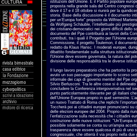
istituzioni dell’Unione. E il Partito popolare euro
proposta nella grande sala del Centro congressi di
dove il 17 e il 18 ottobre si riunirà per la quindi
storia. Base della discussione è il documento int
per un’Europa forte" proposto da Wilfried Martens,
da Wolfgang Schäuble, l’intellettuale più prestigi
dei cristiano-democratici nei giorni difficili dello s
documento del Ppe contribuirà ai lavori della Co
contributi, tra i quali il Progetto per l'Unione eur
Commissione, il progetto Toulemon, il documento
redatto da Klaus Hansc. I moderati europei, dunq
dibattito fondamentale sulla struttura istituzionale
l'Unione deve essere governata, la natura del pot
divisione delle responsabilità tra le diverse istituz
Il lungo lavoro preparatorio che ha partorito la p
avuto un suo passaggio importante lo scorso sett
informale dei capi di governo membri del Ppe or
Silvio Berlusconi. Tra le altre cose si è delinea
concludere la Conferenza intergovernativa nel s
punto particolarmente rilevante per gli italiani c
dell’Unione Europea proprio in quel semestre. L’a
un nuovo Trattato di Roma che replichi l’importa
Toccherà poi ai cittadini europei pronunciarsi su 
delle elezioni europee del 2004. Proprio dalla riu
l’enfatizzazione sulla necessità che i cittadini eur
costruzione delle nuove istituzioni: "Un’Europa si
possibile solamente se conta su un'ampia accett
trasparenza deve essere qualcosa di più di uno s
congressuale, che otterrà il via proprio nella due g