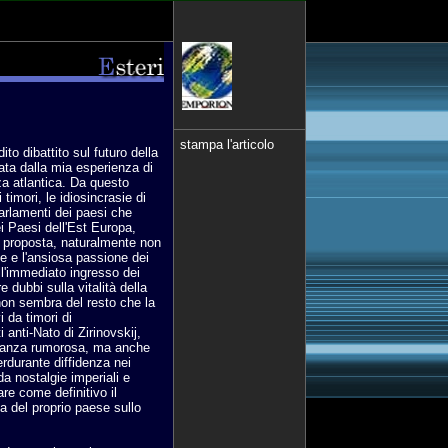
stampa l'articolo
to dibattito sul futuro della
ata dalla mia esperienza di
a atlantica. Da questo
 timori, le idiosincrasie di
Parlamenti dei paesi che
i Paesi dell'Est Europa,
i proposta, naturalmente non
e e l'ansiosa passione dei
ell'immediato ingresso dei
e dubbi sulla vitalità della
non sembra del resto che la
i da timori di
i anti-Nato di Zirinovskij,
oranza rumorosa, ma anche
erdurante diffidenza nei
da nostalgie imperiali e
are come definitivo il
a del proprio paese sullo