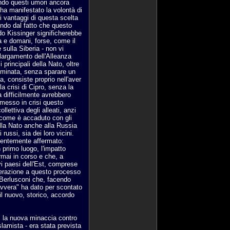
ndo questi umori ancora
 ha manifestato la volontà di
i vantaggi di questa scelta
endo dal fatto che questo
do Kissinger significherebbe
a e domani, forse, come il
sulla Siberia - non vi
largamento dell'Alleanza
ci principali della Nato, oltre
liminata, senza sparare un
a, consiste proprio nell'aver
la crisi di Cipro, senza la
 difficilmente avrebbero
 messo in crisi questo
ollettiva degli alleati, anzi
, come è accaduto con gli
ella Nato anche alla Russia
 russi, sia dei loro vicini.
centemente affermato:
 primo luogo, l'impatto
rmai in corso e che, a
i paesi dell'Est, comprese
elerazione a questo processo
o Berlusconi che, facendo
avvera" ha dato per scontato
 il nuovo, storico, accordo
a", la nuova minaccia contro
slamista - era stata prevista