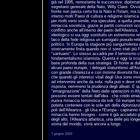
già nel 1995, nonostante le successive, diplomati
segretario generale della Nato, Willy Claes. Ovvi
fronte non passa certo fra la Nato e l'Islam, ma t
interno molti Paesi di cultura e religione islamica.
per molti versi simile, ma speculare, a quella pr
minaccia sovietica, grazie ai partiti comunisti occ
conflitto anche all'interno dei paesi dell'Alleanz
ideologico si sia oggi sostituito un estremismo re
laico della fede religiosa un surrogato pseudo-rel
politico. In Europa la stagione più sanguinolenta 
storicamente finita quando non vi sono stati più 
"santuario". Lo stesso accadrà per il terrorismo ch
fondamentalismo islamista. Questa è oggi la s
base profonda della sua strategia. Di fronte ai du
alcuni paesi europei, i delegati statunitensi all'
con grande chiarezza e con minime diversità fra 
che quando gli interessi vitali degli Usa sono min
ad intervenire anche da sola: nulla può e deve intra
risposta, nemmeno la prudenza degli alleati. E qu
"emarginazione" della Nato dalle operazioni in Af
possono essere tentati dall'idea - che credo errata
nuova minaccia terroristica da soli. Gli europei n
poterla contenere con le sole arti della diplomazi
poli dell'Alleanza - gli Usa e l'Europa - capiranno
minaccia hanno bisogno - come è già accaduto per
degli altri, l'Alleanza atlantica, una delle più lon
storia del mondo, vivrà ancora a lungo.
7 giugno 2002