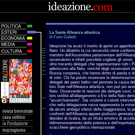
La Santa Alleanza atlantica
di Furio Gubetti
Ideazione ha avuto il merito di aprire un approfondi
Nato. Un dibattito la cui necessità viene conferm
membro dell'Assemblea parlamentare dell'Alleanz
osservatorio è infatti possibile cogliere gli umori, i
oltre trecento delegati che rappresentano tutti i 
aderiscono alla Nato, nonché degli osservatori de
Russia compresa, che hanno diritto di parola e d
di voto. Chi ha potuto osservare la determinazion
delegati dei paesi baltici nel perorare la causa d
loro Stati nell'Alleanza atlantica, non può più aver
Nato. Osservando le reazioni dei delegati russi, 
loro ostilità all'allargamento a Est della Nato deriv
"accerchiamento". Dai virulenti e coloriti intervent
che nella delegazione russa rappresenta la min
da alcuni ambigui silenzi della maggioranza, la p
confronti dell'Alleanza appare piuttosto generata 
desideri di rivalsa, da un rifiuto emotivo di accett
ridimensionamento della potenza e dell'importanz
scacchiere geo-politico internazionale.