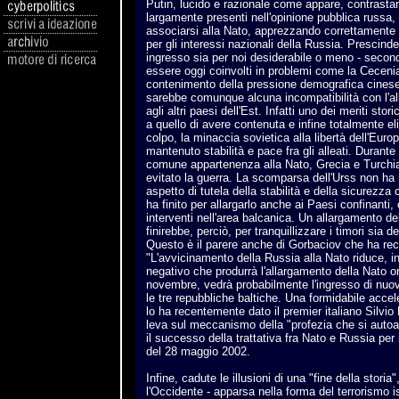
Putin, lucido e razionale come appare, contrasta
largamente presenti nell'opinione pubblica russa,
associarsi alla Nato, apprezzando correttamente 
per gli interessi nazionali della Russia. Prescind
ingresso sia per noi desiderabile o meno - secon
essere oggi coinvolti in problemi come la Ceceni
contenimento della pressione demografica cinese 
sarebbe comunque alcuna incompatibilità con l'al
agli altri paesi dell'Est. Infatti uno dei meriti stori
a quello di avere contenuta e infine totalmente e
colpo, la minaccia sovietica alla libertà dell'Europ
mantenuto stabilità e pace fra gli alleati. Durante 
comune appartenenza alla Nato, Grecia e Turchia
evitato la guerra. La scomparsa dell'Urss non ha
aspetto di tutela della stabilità e della sicurezza c
ha finito per allargarlo anche ai Paesi confinanti
interventi nell'area balcanica. Un allargamento d
finirebbe, perciò, per tranquillizzare i timori sia dei
Questo è il parere anche di Gorbaciov che ha re
"L'avvicinamento della Russia alla Nato riduce, in
negativo che produrrà l'allargamento della Nato o
novembre, vedrà probabilmente l'ingresso di nuov
le tre repubbliche baltiche. Una formidabile acc
lo ha recentemente dato il premier italiano Silvi
leva sul meccanismo della "profezia che si auto
il successo della trattativa fra Nato e Russia per
del 28 maggio 2002.
Infine, cadute le illusioni di una "fine della stori
l'Occidente - apparsa nella forma del terrorismo i