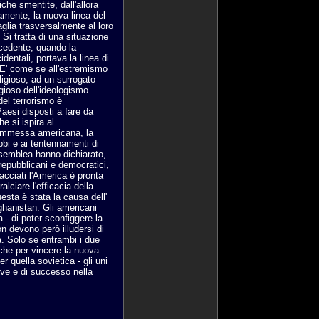
che smentite, dall'allora
amente, la nuova linea del
aglia trasversalmente al loro
 Si tratta di una situazione
ecedente, quando la
identali, portava la linea di
a. E' come se all'estremismo
ligioso; ad un surrogato
igioso dell'ideologismo
del terrorismo è
Paesi disposti a fare da
e si ispira al
commessa americana, la
bbi e ai tentennamenti di
Assemblea hanno dichiarato,
repubblicani e democratici,
acciati l'America è pronta
lciare l'efficacia della
esta è stata la causa dell'
ghanistan. Gli americani
 - di poter sconfiggere la
on devono però illudersi di
a. Solo se entrambi i due
 che per vincere la nuova
 quella sovietica - gli uni
geve e di successo nella