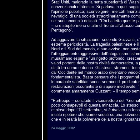
Stati Uniti, malgrado la netta superiorità di Wa
convenzionali e atomici. Si parlava in quel sagg
l'opinione pubblica, sconvolgere i mercati finanziar
nevralgici di una società straordinariamente comp
nei suoi snodi più delicati. "Chi ha letto queste p
– si è stupito meno di altri di fronte all'attacco co
Pentagono".
Ad aggravare la situazione, secondo Guzzanti, c'è 
estrema pericolosità. La tragedia palestinese e il d
Nord e il Sud del mondo, a suo avviso, non bast
l'atteggiamento aggressivo dell'integralismo isla
musulmano esprime "un rigetto profondo, crescen
valori portanti della nostra civiltà democratica, a 
diritti tra uomo e donna. Gli stessi strumenti tecn
dall'Occidente nel mondo arabo diventano veicolo 
fondamentalista. Basta pensare che i programmi t
le parabole satellitari sono i sermoni di predicato
restaurazioni oscurantiste di sapore medievale. "
commenta amaramente Guzzanti – il tempo sembr
"Purtroppo – conclude il vicedirettore del "Giornal
poco consapevoli di questa minaccia. Lo stesso 
esploso dopo l'11 settembre, si è rivelato un fen
inutile ripetere che siamo seduti su una polverie
che è in realtà la polveriera della nostra ignoranz
24 maggio 2002