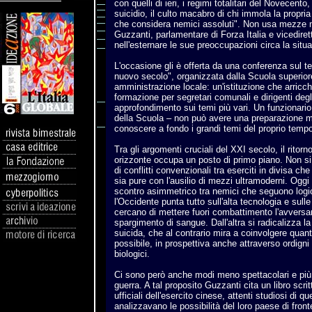
con quelli di ieri, i regimi totalitari del Novecento
suicidio, il culto macabro di chi immola la propria
che considera nemici assoluti". Non usa mezze m
Guzzanti, parlamentare di Forza Italia e vicediret
nell'esternare le sue preoccupazioni circa la situ
L'occasione gli è offerta da una conferenza sul 
nuovo secolo", organizzata dalla Scuola superior
amministrazione locale: un'istituzione che arricc
formazione per segretari comunali e dirigenti degli 
approfondimento sui temi più vari. Un funzionario di
della Scuola – non può avere una preparazione 
conoscere a fondo i grandi temi del proprio temp
Tra gli argomenti cruciali del XXI secolo, il ritorn
orizzonte occupa un posto di primo piano. Non si 
di conflitti convenzionali tra eserciti in divisa ch
sia pure con l'ausilio di mezzi ultramoderni. Oggi
scontro asimmetrico tra nemici che seguono logi
l'Occidente punta tutto sull'alta tecnologia e sull
cercano di mettere fuori combattimento l'avversa
spargimento di sangue. Dall'altra si radicalizza la
suicida, che al contrario mira a coinvolgere quant
possibile, in prospettiva anche attraverso ordigni 
biologici.
Ci sono però anche modi meno spettacolari e più
guerra. A tal proposito Guzzanti cita un libro scri
ufficiali dell'esercito cinese, attenti studiosi di qu
analizzavano le possibilità del loro paese di fron