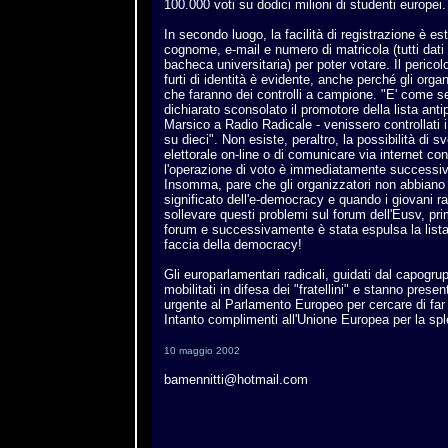
100.000 voti su dodici milioni di studenti europei.
In secondo luogo, la facilità di registrazione è e
cognome, e-mail e numero di matricola (tutti dati
bacheca universitaria) per poter votare. Il pericolo
furti di identità è evidente, anche perché gli orga
che faranno dei controlli a campione. "E' come se 
dichiarato sconsolato il promotore della lista ant
Marsico a Radio Radicale - venissero controllati
su dieci". Non esiste, peraltro, la possibilità di
elettorale on-line o di comunicare via internet con 
l'operazione di voto è immediatamente successiva
Insomma, pare che gli organizzatori non abbiano
significato dell'e-democracy e quando i giovani ra
sollevare questi problemi sul forum dell'Eusv, pr
forum e successivamente è stata espulsa la lista 
faccia della democracy!
Gli europarlamentari radicali, guidati dal capogr
mobilitati in difesa dei "fratellini" e stanno pres
urgente al Parlamento Europeo per cercare di far
Intanto complimenti all'Unione Europea per la spl
10 maggio 2002
bamennitti@hotmail.com