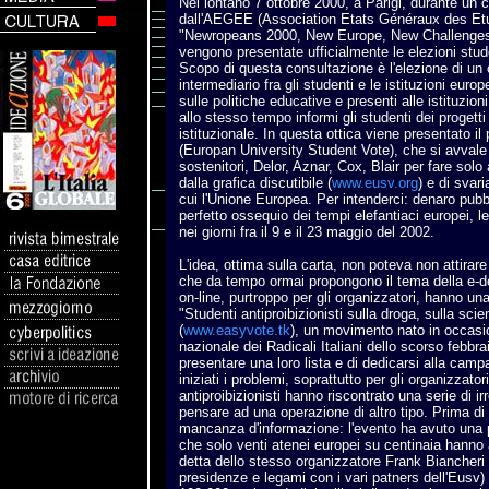
Nel lontano 7 ottobre 2000, a Parigi, durante un
dall'AEGEE (Association Etats Généraux des Etud
"Newropeans 2000, New Europe, New Challenges
vengono presentate ufficialmente le elezioni stu
Scopo di questa consultazione è l'elezione di un
intermediario fra gli studenti e le istituzioni eur
sulle politiche educative e presenti alle istituzio
allo stesso tempo informi gli studenti dei progett
istituzionale. In questa ottica viene presentato i
(Europan University Student Vote), che si avvale di
sostenitori, Delor, Aznar, Cox, Blair per fare solo
dalla grafica discutibile (
www.eusv.org
) e di svari
cui l'Unione Europea. Per intenderci: denaro pubb
perfetto ossequio dei tempi elefantiaci europei, l
nei giorni fra il 9 e il 23 maggio del 2002.
L'idea, ottima sulla carta, non poteva non attirare 
che da tempo ormai propongono il tema della e-d
on-line, purtroppo per gli organizzatori, hanno un
"Studenti antiproibizionisti sulla droga, sulla sci
(
www.easyvote.tk
), un movimento nato in occasi
nazionale dei Radicali Italiani dello scorso febbr
presentare una loro lista e di dedicarsi alla camp
iniziati i problemi, soprattutto per gli organizzator
antiproibizionisti hanno riscontrato una serie di ir
pensare ad una operazione di altro tipo. Prima di t
mancanza d'informazione: l'evento ha avuto una 
che solo venti atenei europei su centinaia hanno 
detta dello stesso organizzatore Frank Biancheri 
presidenze e legami con i vari patners dell'Eusv) 