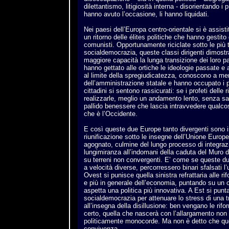
dilettantismo, litigiosità interna - disorientando i 
hanno avuto l’occasione, li hanno liquidati.
Nei paesi dell’Europa centro-orientale si è assisti
un ritorno delle élites politiche che hanno gestito 
comunisti. Opportunamente riciclate sotto le più t
socialdemocrazia, queste classi dirigenti dimostr
maggiore capacità la lunga transizione dei loro pa
hanno gettato alle ortiche le ideologie passate 
al limite della spregiudicatezza, conoscono a m
dell’amministrazione statale e hanno occupato i p
cittadini si sentono rassicurati: se i profeti delle
realizzarle, meglio un andamento lento, senza salt
pallido benessere che lascia intravvedere qualcos
che è l’Occidente.
E così queste due Europe tanto divergenti sono i
riunificazione sotto le insegne dell’Unione Europ
agognato, culmine del lungo processo di integraz
lungimiranza all’indomani della caduta del Muro di
su terreni non convergenti. E’ come se queste du
a velocità diverse, percorressero binari sfalsati l’u
Ovest si punisce quella sinistra refrattaria alle r
e più in generale dell’economia, puntando su un c
aspetta una politica più innovativa. A Est si punt
socialdemocrazia per attenuare lo stress di una t
all’insegna della disillusione: ben vengano le ri
certo, quella che nascerà con l’allargamento non
politicamente monocorde. Ma non è detto che ques
convivenza.