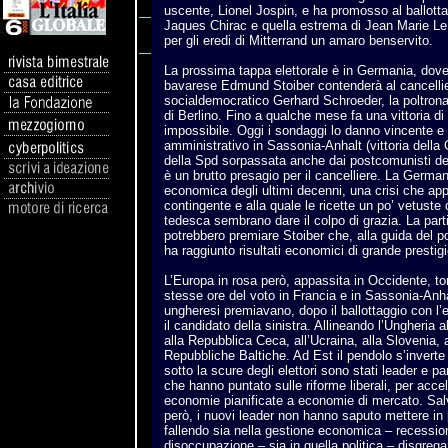
uscente, Lionel Jospin, e ha promosso al ballotta
Jaques Chirac e quella estrema di Jean Marie Le
per gli eredi di Mitterrand un amaro benservito.
La prossima tappa elettorale è in Germania, dove
bavarese Edmund Stoiber contenderà al cancellie
socialdemocratico Gerhard Schroeder, la poltron
di Berlino. Fino a qualche mese fa una vittoria di
impossibile. Oggi i sondaggi lo danno vincente e i
amministrativo in Sassonia-Anhalt (vittoria della Cd
della Spd sorpassata anche dai postcomunisti del
è un brutto presagio per il cancelliere. La Germani
economica degli ultimi decenni, una crisi che app
contingente e alla quale le ricette un po’ vetuste
tedesca sembrano dare il colpo di grazia. La partita
potrebbero premiare Stoiber che, alla guida del p
ha raggiunto risultati economici di grande prestigi
L’Europa in rosa però, appassita in Occidente, torn
stesse ore del voto in Francia e in Sassonia-Anha
ungheresi premiavano, dopo il ballottaggio con l’
il candidato della sinistra. Allineando l’Ungheria 
alla Repubblica Ceca, all’Ucraina, alla Slovenia, a
Repubbliche Baltiche. Ad Est il pendolo s’inverte e
sotto la scure degli elettori sono stati leader e pa
che hanno puntato sulle riforme liberali, per acce
economie pianificate a economie di mercato. Salv
però, i nuovi leader non hanno saputo mettere in pr
fallendo sia nella gestione economica – recessione
disoccupazione – sia in quella politica – disgrega