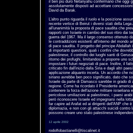
il ben più duro Netanyahu confermano che oggi gl
assolutamente disposti ad accettare concession
David da Barak.
L'altro punto riguarda il ruolo e la posizione assun
recente vertice di Beirut i diversi stati della Le
all'unanimità la proposta di pace saudita che pre
rapporti con Israele in cambio del suo ritiro dai te
guerra del 1967. Ma il largo consenso ottenuto d
le contraddizioni esistenti all'interno del mondo 
di pace saudita. Il progetto del principe Abdallah 
di importanti questioni, quali i confini che dovrebb
palestinese, il controllo dei luoghi santi di Geru
ritorno dei profughi, limitandosi a proporre uno 
impostare i futuri negoziati di pace. Inoltre, il fat
criticato fin dall'inizio dalla Siria e dagli altri pae
applicazione alquanto incerta. Un accordo che no
siriano avrebbe ben poco significato, dato che so
Israele da parte di Damasco sarebbe in grado di as
regione. Come ha ricordato il Presidente americ
contenere la forza dell'azione militare israeliana ev
pericolose umiliazioni ai palestinesi, i paesi ara
però riconoscere Israele ed impegnarsi nella lotta
far capire ad Arafat ed ai dirigenti dell'ANP che è 
diplomazia, e non con gli attacchi suicidi contro 
possono creare uno stato palestinese indipenden
12 aprile 2002
rodolfobastianelli@tiscalinet.it