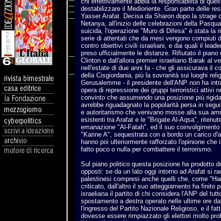
chi effettivamente abbia la responsabilità di quest
destabilizzare il Medioriente. Gran parte delle re
Yasser Arafat. Decisa da Sharon dopo la strage c
Netanya, all'inizio delle celebrazioni della Pasqu
suicida, l'operazione "Muro di Difesa" è stata la
serie di attentati che da mesi vengono compiuti 
contro obiettivi civili israeliani, e dai quali il le
preso ufficialmente le distanze. Rifiutato il pian
Clinton e dall'allora premier israeliano Barak al 
nell'estate di due anni fa - che gli assicurava il c
della Cisgiordania, più la sovranità sui luoghi relig
Gerusalemme - il presidente dell'ANP non ha int
opera di repressione dei gruppi terroristici attivi ne
convinto che assumendo una posizione più rigida n
avrebbe riguadagnato la popolarità persa in segui
e autoritarismo che venivano mosse alla sua amm
esistenti tra Arafat e le "Brigate Al-Aqsa", ritenut
emanazione "Al-Fatah", ed il suo coinvolgimento n
"Karine A", sequestrata con a bordo un carico d'ar
hanno poi ulteriormente rafforzato l'opinione che 
fatto poco o nulla per combattere il terrorismo.
Sul piano politico questa posizione ha prodotto d
opposti: se da un lato oggi intorno ad Arafat si rac
palestinesi compresi anche quelli che, come "Ha
criticato, dall'altro il suo atteggiamento ha finito 
israeliana il partito di chi considera l'ANP del tutt
spostamento a destra operato nelle ultime ore d
l'ingresso del Partito Nazionale Religioso, e il fat
dovesse essere rimpiazzato gli elettori molto pr