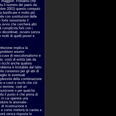
asi maggiori. Poniamo che
ta il numero dei paesi da
cembre 2001) questo computo
a bonificare è molto più
ile con sostituzioni delle
e forte nonostante il
à ovvio che cercherà altri
 complicità forti con i
esi disordinati, ovvero senza
 molti di quelli poveri e
infezione implica la
n problemi enormi:
accuse di neocolonialismo e
e; costi di entità tale da
si ricchi anche qualora
oblema è limitabile dal fatto
te consenso per gli atti di
eglio le eventuali
mplessità della combinazione
io e costi e rischi che ciò
mo termine, cioè un
 punizione o per qualche
Ma il punto è che prima di
 in cui opererà una
ridurre le anomalie
i di ricostruzione e
hi e come metterà la carota a
erà senza risposta lo