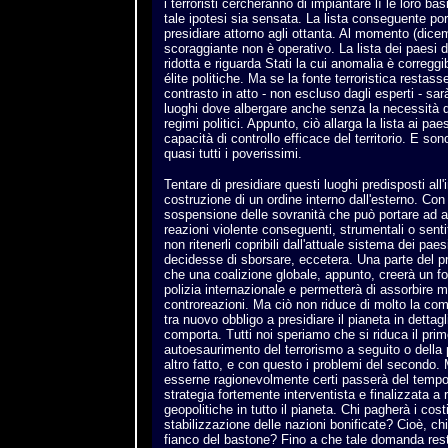
i terroristi cercheranno di impiantare lì le loro b
tale ipotesi sia sensata. La lista conseguente por
presidiare attorno agli ottanta. Al momento (di
scoraggiante non è operativo. La lista dei paesi d
ridotta e riguarda Stati la cui anomalia è correggib
élite politiche. Ma se la fonte terroristica restass
contrasto in atto - non escluso dagli esperti - sar
luoghi dove albergare anche senza la necessità di
regimi politici. Appunto, ciò allarga la lista ai pa
capacità di controllo efficace del territorio. E sono
quasi tutti i poverissimi.
Tentare di presidiare questi luoghi predisposti all'
costruzione di un ordine interno dall'esterno. Co
sospensione delle sovranità che può portare ad 
reazioni violente conseguenti, strumentali o sentit
non ritenerli copribili dall'attuale sistema dei pae
decidesse di sborsare, eccetera. Una parte del pr
che una coalizione globale, appunto, creerà un for
polizia internazionale e permetterà di assorbire m
controreazioni. Ma ciò non riduce di molto la co
tra nuovo obbligo a presidiare il pianeta in dettagl
comporta. Tutti noi speriamo che si riduca il pri
autoesaurimento del terrorismo a seguito o della
altro fatto, e con questo i problemi del secondo. 
esserne ragionevolmente certi passerà del tempo
strategia fortemente interventista e finalizzata a 
geopolitiche in tutto il pianeta. Chi pagherà i cost
stabilizzazione delle nazioni bonificate? Cioè, c
fianco del bastone? Fino a che tale domanda rest