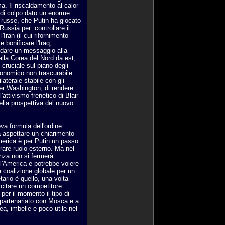
a. Il riscaldamento al calor
 di colpo dato un enorme
à russe, che Putin ha giocato
Russia per: controllare il
'Iran (il cui rifornimento
 bonificare l'Iraq;
; dare un messaggio alla
lla Corea del Nord da est;
cruciale sul piano degli
economico non trascurabile
aterale stabile con gli
er Washington, di rendere
attivismo frenetico di Blair
ella prospettiva del nuovo
ova formula dell'ordine
 aspettare un chiarimento
'America è per Putin un passo
erare ruolo esterno. Ma nel
nza non si fermerà
ll'America e potrebbe volere
 la coalizione globale per un
etario è quello, una volta
scitare un competitore
 per il momento il tipo di
 partenariato con Mosca e a
, imbelle e poco utile nel