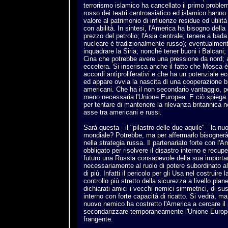
terrorismo islamico ha cancellato il primo problem
rosso dei teatri centroasiatico ed islamico hanno
valore al patrimonio di influenze residue ed utilit
con abilità. In sintesi, l'America ha bisogno della 
prezzo del petrolio; l'Asia centrale; tenere a bada l
nucleare è tradizionalmente russo); eventualmente
inquadrare la Siria; nonché tener buoni i Balcani
Cina che potrebbe avere una pressione da nord; a
eccetera. Si inserisca anche il fatto che Mosca è 
accordi antiproliferativi e che ha un potenziale 
ed appare ovvia la nascita di una cooperazione bil
americani. Che ha il non secondario vantaggio, p
meno necessaria l'Unione Europea. E ciò spiega l'
per tentare di mantenere la rilevanza britannica n
asse tra americani e russi.
Sarà questa - il "pilastro delle due aquile" - la nu
mondiale? Potrebbe, ma per affermarlo bisognerà
nella strategia russa. Il partenariato forte con l
obbligato per risolvere il disastro interno e recup
futuro una Russia consapevole della sua importa
necessariamente al ruolo di potere subordinato a
di più. Infatti il pericolo per gli Usa nel costruire
controllo più stretto della sicurezza a livello plan
dichiarati amici i vecchi nemici simmetrici, di su
interno con forte capacità di ricatto. Si vedrà, ma
nuovo nemico ha costretto l'America a cercare il
secondarizzare temporaneamente l'Unione Europea
frangente.