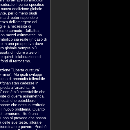
ralismo attraverso maggiori
nsiderato il punto specifico
 nuova coalizione globale.
ante, per lo meno sugli
ima di poter rispondere
enza dell'emergere del
lie la necessità di
osto comodo. Dall'altra,
con mezzi asimmetrici ha
mbolico sia reale (in caso di
tto in una prospettiva dove
ato globale sempre più
ssità di ridurre a zero il
e quindi l'elaborazione di
fonti di terrorismo.
azione "Libertà duratura"
ermine". Ma quali sviluppi
tasso di anomalia tollerabile
 Afghanistan cadesse in
reda all'anarchia. Si
" non è più accettabile che
onte di guerra asimmetrica.
 locali che potrebbero
ropone che nessun territorio
è il nuovo problema. Quanto
el terrorismo. Se è una
cui non si prevede che possa
a delle sue teste, allora è
 disordinato e povero. Perché