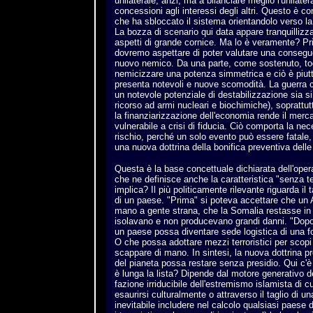
unilaterale, anzi, ma a bilanciare meglio l'unilate
concessioni agli interessi degli altri. Questo è co
che ha sbloccato il sistema orientandolo verso la
La bozza di scenario qui data appare tranquillizz
aspetti di grande cornice. Ma lo è veramente? Pr
dovremo aspettare di poter valutare una consegu
nuovo nemico. Da una parte, come sostenuto, tog
nemicizzare una potenza simmetrica e ciò è piutt
presenta notevoli e nuove scomodità. La guerra 
un notevole potenziale di destabilizzazione sia si
ricorso ad armi nucleari e biochimiche), soprattu
la finanziarizzazione dell'economia rende il merc
vulnerabile a crisi di fiducia. Ciò comporta la nece
rischio, perché un solo evento può essere fatale, 
una nuova dottrina della bonifica preventiva delle 
Questa è la base concettuale dichiarata dell'oper
che ne definisce anche la caratteristica "senza t
implica? Il più politicamente rilevante riguarda il 
di un paese. "Prima" si poteva accettare che un
mano a gente strana, che la Somalia restasse in p
isolavano e non producevano grandi danni. "Dopo
un paese possa diventare sede logistica di una f
O che possa adottare mezzi terroristici per scopi
scappare di mano. In sintesi, la nuova dottrina p
del pianeta possa restare senza presidio. Qui c'
è lunga la lista? Dipende dal motore generativo d
fazione irriducibile dell'estremismo islamista di 
esaurirsi culturalmente o attraverso il taglio di un
inevitabile includere nel calcolo qualsiasi paese