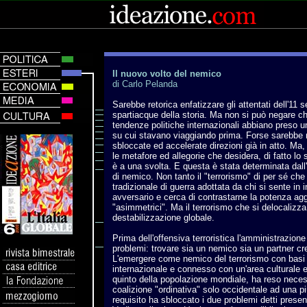
Il nuovo volto del nemico
di Carlo Pelanda
Sarebbe retorica enfatizzare gli attentati dell'1
spartiacque della storia. Ma non si può negare ch
tendenze politiche internazionali abbiano preso u
su cui stavano viaggiando prima. Forse sarebbe 
sbloccate ed accelerate direzioni già in atto. Ma, 
le metafore ed allegorie che desidera, di fatto lo 
è a una svolta. E questa è stata determinata dall
di nemico. Non tanto il "terrorismo" di per sé che
tradizionale di guerra adottata da chi si sente in i
avversario e cerca di contrastarne la potenza ag
"asimmetrici". Ma il terrorismo che si delocaliz
destabilizzazione globale.
Prima dell'offensiva terroristica l'amministrazio
problemi: trovare sia un nemico sia un partner cred
L'emergere come nemico del terrorismo con basi d
internazionale e connesso con un'area culturale e
quinto della popolazione mondiale, ha reso neces
coalizione "ordinativa" solo occidentale ad una pi
requisito ha sbloccato i due problemi detti prese