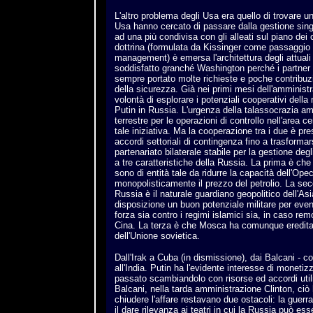
L'altro problema degli Usa era quello di trovare un
Usa hanno cercato di passare dalla gestione sing
ad una più condivisa con gli alleati sul piano dei 
dottrina (formulata da Kissinger come passaggio d
management) è emersa l'architettura degli attual
soddisfatto granché Washington perché i partner
sempre portato molte richieste e poche contribuzi
della sicurezza. Già nei primi mesi dell'amminist
volontà di esplorare i potenziali cooperativi del
Putin in Russia. L'urgenza della talassocrazia am
terrestre per le operazioni di controllo nell'area 
tale iniziativa. Ma la cooperazione tra i due è pre
accordi settoriali di contingenza fino a trasformars
partenariato bilaterale stabile per la gestione degl
a tre caratteristiche della Russia. La prima è che 
sono di entità tale da ridurre la capacità dell'Ope
monopolisticamente il prezzo del petrolio. La seco
Russia è il naturale guardiano geopolitico dell'As
disposizione un buon potenziale militare per even
forza sia contro i regimi islamici sia, in caso re
Cina. La terza è che Mosca ha comunque ereditat
dell'Unione sovietica.
Dall'Irak a Cuba (in dismissione), dai Balcani - c
all'India. Putin ha l'evidente interesse di moneti
passato scambiandolo con risorse ed accordi utili p
Balcani, nella tarda amministrazione Clinton, ciò
chiudere l'affare restavano due ostacoli: la guerr
il dare rilevanza ai teatri in cui la Russia può es