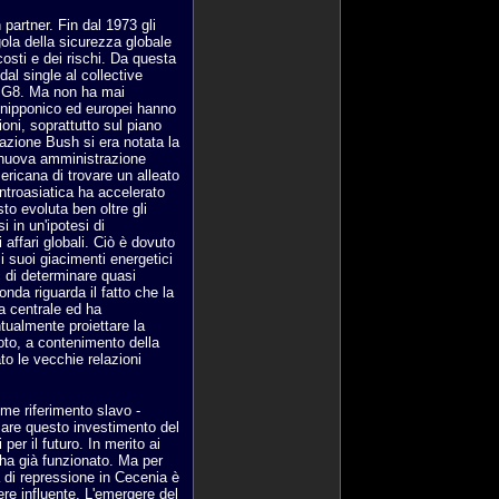
 partner. Fin dal 1973 gli
ola della sicurezza globale
costi e dei rischi. Da questa
al single al collective
i G8. Ma non ha mai
 nipponico ed europei hanno
oni, soprattutto sul piano
razione Bush si era notata la
la nuova amministrazione
ericana di trovare un alleato
centroasiatica ha accelerato
sto evoluta ben oltre gli
i in un'ipotesi di
i affari globali. Ciò è dovuto
i suoi giacimenti energetici
c di determinare quasi
nda riguarda il fatto che la
ia centrale ed ha
tualmente proiettare la
moto, a contenimento della
o le vecchie relazioni
ome riferimento slavo -
zzare questo investimento del
er il futuro. In merito ai
 ha già funzionato. Ma per
a di repressione in Cecenia è
sere influente. L'emergere del