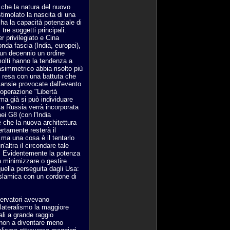
che la natura del nuovo
timolato la nascita di una
 ha la capacità potenziale di
tre soggetti principali:
 privilegiato e Cina
onda fascia (India, europei),
 un decennio un ordine
molti hanno la tendenza a
simmetrico abbia risolto più
, resa con una battuta che
 ansie provocate dall'evento
l'operazione "Libertà
 ma già si può individuare
la Russia verrà incorporata
nei G8 (con l'India
e che la nuova architettura
ertamente resterà il
 ma una cosa è il tentarlo
'altra il circondare tale
e. Evidentemente la potenza
 minimizzare o gestire
quella perseguita dagli Usa:
 islamica con un cordone di
servatori avevano
nilateralismo la maggiore
nali a grande raggio
 non a diventare meno