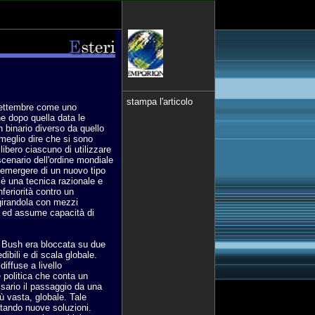
stampa l'articolo
1 settembre come uno
e dopo quella data le
n binario diverso da quello
meglio dire che si sono
libero ciascuno di utilizzare
scenario dell'ordine mondiale
'emergere di un nuovo tipo
 è una tecnica razionale e
nferiorità contro un
girandola con mezzi
za ed assume capacità di
ne Bush era bloccata su due
ibili e di scala globale.
iffuse a livello
 politica che conta un
sario il passaggio da una
ù vasta, globale. Tale
ntando nuove soluzioni.