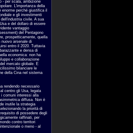
o - per scala, ambizione
opolare. L'importanza della
 enorme perché giustifica il
ndiale e gli investimenti
 dell'industria civile. A sua
Usa e del dollaro di essere
vidente vantaggio
Assessment) del Pentagono
are, prospetticamente, quella
n nuovo arsenale di
irsi entro il 2020. Tuttavia
mbarazzante e densa di
 quella economica: non ha
iluppo e collaborazione
 del mercato globale. E
ilissimo bilanciare le
ne della Cina nel sistema
ema rendendo necessario
al centro gli Usa, legata
 i comuni interessi alla
 asimmetrica diffusa. Non è
 inutile la strategia
selezionando la priorità di
l requisito di possedere degli
icamente raffinati, per
mondo contro territori
 intenzionale o meno - al