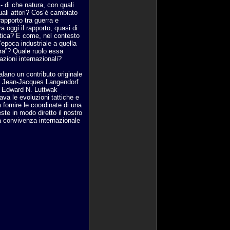
 di che natura, con quali
uali attori? Cos’è cambiato
rapporto tra guerra e
 oggi il rapporto, quasi di
litica? E come, nel contesto
’epoca industriale a quella
rra”? Quale ruolo essa
azioni internazionali?
alano un contributo originale
ro Jean-Jacques Langendorf
di Edward N. Luttwak
ava le evoluzioni tattiche e
fornire le coordinate di una
te in modo diretto il nostro
a convivenza internazionale