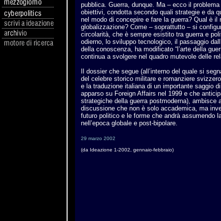
pubblica. Guerra, dunque. Ma – ecco il problema -
obiettivi, condotta secondo quali strategie e da q
nel modo di concepire e fare la guerra? Qual è il 
globalizzazione? Come – soprattutto – si configura
circolarità, che è sempre esistito tra guerra e po
odierno, lo sviluppo tecnologico, il passaggio dall
della conoscenza, ha modificato “l’arte della gue
continua a svolgere nel quadro mutevole delle rel
Il dossier che segue (all’interno del quale si segn
del celebre storico militare e romanziere svizze
e la traduzione italiana di un importante saggio 
apparso su Foreign Affairs nel 1999 e che anticip
strategiche della guerra postmoderna), ambisce a 
discussione che non è solo accademica, ma inves
futuro politico e le forme che andrà assumendo l
nell’epoca globale e post-bipolare.
29 marzo 2002
(da Ideazione 1-2002, gennaio-febbraio)