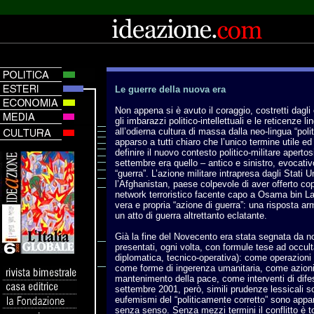
Le guerre della nuova era
Non appena si è avuto il coraggio, costretti dagli
gli imbarazzi politico-intellettuali e le reticenze l
all’odierna cultura di massa dalla neo-lingua “poli
apparso a tutti chiaro che l’unico termine utile ed
definire il nuovo contesto politico-militare apertosi
settembre era quello – antico e sinistro, evocati
“guerra”. L’azione militare intrapresa dagli Stati 
l’Afghanistan, paese colpevole di aver offerto co
network terroristico facente capo a Osama bin L
vera e propria “azione di guerra”: una risposta ar
un atto di guerra altrettanto eclatante.
Già la fine del Novecento era stata segnata da non
presentati, ogni volta, con formule tese ad occulta
diplomatica, tecnico-operativa): come operazioni d
come forme di ingerenza umanitaria, come azioni v
mantenimento della pace, come interventi di dife
settembre 2001, però, simili prudenze lessicali s
eufemismi del “politicamente corretto” sono appar
senza senso. Senza mezzi termini il conflitto è t