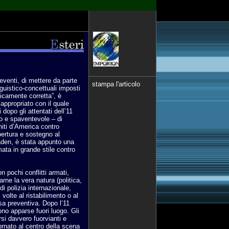
 eventi, di mettere da parte
stampa l'articolo
inguistico-concettuali imposti
ticamente corretta”, è
 appropriato con il quale
 dopo gli attentati dell’11
vo e spaventevole – di
Uniti d’America contro
pertura e sostegno al
aden, è stata appunto una
mata in grande stile contro
 pochi conflitti armati,
rne la vera natura (politica,
i polizia internazionale,
olte al ristabilimento o al
sa preventiva. Dopo l’11
ono apparse fuori luogo. Gli
si davvero fuorvianti e
ornato al centro della scena