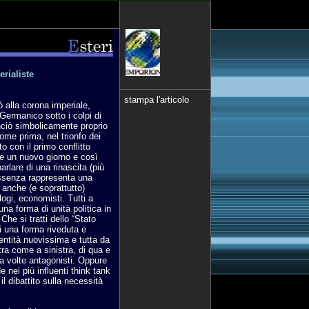
rialiste
stampa l'articolo
 alla corona imperiale,
ermanico sotto i colpi di
nciò simbolicamente proprio
come prima, nel trionfo dei
 con il primo conflitto
e un nuovo giorno e così
rlare di una rinascita (più
 assenza rappresenta una
 anche (e soprattutto)
ologi, economisti. Tutti a
na forma di unità politica in
Che si tratti dello “Stato
i una forma riveduta e
’entità nuovissima e tutta da
tra come a sinistra, di qua e
, a volte antagonisti. Oppure
nei più influenti think tank
l dibattito sulla necessità