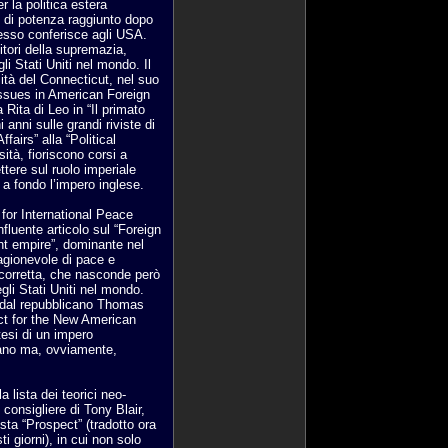
 la politica estera
 di potenza raggiunto dopo
 esso conferisce agli USA.
nitori della supremazia,
i Stati Uniti nel mondo. Il
ità del Connecticut, nel suo
Issues in American Foreign
Rita di Leo in “Il primato
 anni sulle grandi riviste di
ffairs” alla “Political
ità, fioriscono corsi a
ettere sul ruolo imperiale
 fondo l’impero inglese.
for International Peace
nfluente articolo sul “Foreign
nt empire”, dominante nel
ragionevole di pace e
 corretta, che nasconde però
gli Stati Uniti nel mondo.
 dal repubblicano Thomas
ject for the New American
tesi di un impero
mano ma, ovviamente,
lista dei teorici neo-
 consigliere di Tony Blair,
ista “Prospect” (tradotto ora
i giorni), in cui non solo