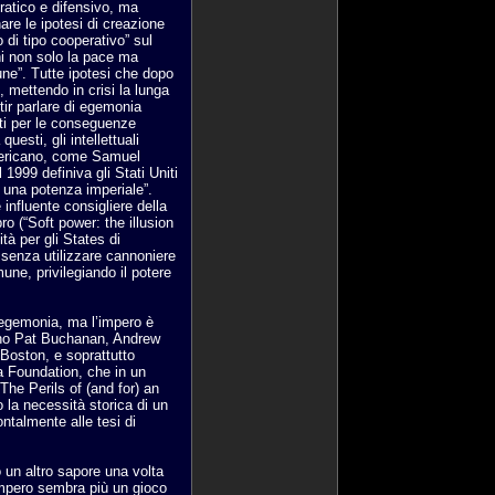
atico e difensivo, ma
re le ipotesi di creazione
 di tipo cooperativo” sul
ini non solo la pace ma
une”. Tutte ipotesi che dopo
 mettendo in crisi la lunga
tir parlare di egemonia
i per le conseguenze
uesti, gli intellettuali
mericano, come Samuel
 1999 definiva gli Stati Uniti
a una potenza imperiale”.
influente consigliere della
ro (“Soft power: the illusion
tà per gli States di
 senza utilizzare cannoniere
ne, privilegiando il potere
’egemonia, ma l’impero è
icano Pat Buchanan, Andrew
 Boston, e soprattutto
a Foundation, che in un
The Perils of (and for) an
 la necessità storica di un
ntalmente alle tesi di
to un altro sapore una volta
’Impero sembra più un gioco