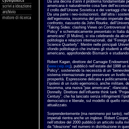
Da una decina d’anni il problema fondamentale per
americana è naturalmente cosa fare dell’eccesso
il crollo dell’Unione Sovietica e dei vantaggi che
Da una parte i neo-isolazionisti, dall’altra i soste
dell’egemonia, insomma del primato imperiale degl
confronto, riassunto da John Rourke, dell’Univers
“Taking Sides: clashing Views on Controversial 
Policy” e schematicamente presentato in Italia da 
americano” (Il Mulino), si sta celebrando da alcuni
politologia e relazioni internazionali, dal “Foreign A
Science Quarterly”. Mentre nelle principali Univers
sfondo politologico che invitano gli studenti a rifl
americano, approfondendo Bismarck e studiando a
Robert Kagan, direttore del Carnagie Endowment 
(
www.ceip.org
), pubblicò nell’estate del 1998 un i
Policy”, sostenendo la necessità di un “benevole
sistema internazionale per preservare un livello 
prosperità. Espressione delicata e politicamente
l’ipotesi di un ruolo egemonico, anche militare, de
Insomma, una nuova “pax americana”, rilanciata
Donnelly. Direttore dell’influente think tank “Pro
Century”, che ha lanciato senza infingimenti l’ipo
democratico e liberale, sul modello di quello ro
attualizzato.
Sorprendentemente (ma nemmeno poi tanto), nella 
imperiali rientra anche un inglese. Robert Cooper,
nell’ottobre del 2000 pubblicò un articolo sulla riv
da “Ideazione” nel numero in distribuzione in quest