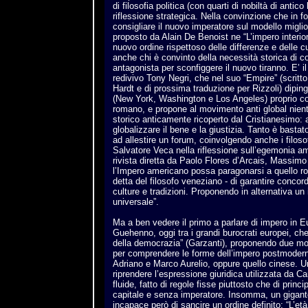
di filosofia politica (con quarti di nobiltà di antic
riflessione strategica. Nella convinzione che in 
consigliare il nuovo imperatore sul modello migli
proposto da Alain De Benoist ne “L’impero interior
nuovo ordine rispettoso delle differenze e delle c
anche chi è convinto della necessità storica di co
antagonista per sconfiggere il nuovo tiranno. E’ i
redivivo Tony Negri, che nel suo “Empire” (scritt
Hardt e di prossima traduzione per Rizzoli) diping
(New York, Washington e Los Angeles) proprio 
romano, e propone al movimento anti global nien
storico anticamente ricoperto dal Cristianesimo: 
globalizzare il bene e la giustizia. Tanto è basta
ad allestire un forum, coinvolgendo anche i filos
Salvatore Veca nella riflessione sull’egemonia a
rivista diretta da Paolo Flores d’Arcais, Massim
l’Impero americano possa paragonarsi a quello r
detta del filosofo veneziano - di garantire concordi
culture e tradizioni. Proponendo in alternativa un
universale”.
Ma a ben vedere il primo a parlare di impero in 
Guehenno, oggi tra i grandi burocrati europei, che
della democrazia” (Garzanti), proponendo due mode
per comprendere le forme dell’impero postmodern
Adriano e Marco Aurelio, oppure quello cinese. U
riprendere l’espressione giuridica utilizzata da Car
fluide, fatto di regole fisse piuttosto che di princi
capitale e senza imperatore. Insomma, un gigant
incapace però di sancire un ordine definito: “L’et