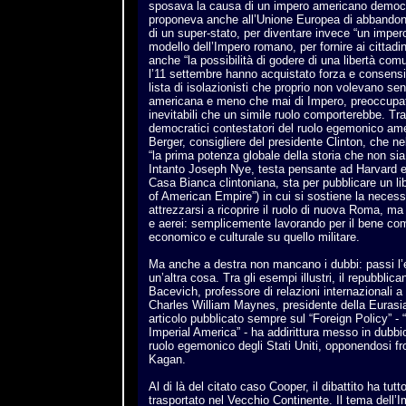
sposava la causa di un impero americano democr
proponeva anche all’Unione Europea di abbandona
di un super-stato, per diventare invece “un impero
modello dell’Impero romano, per fornire ai cittad
anche “la possibilità di godere di una libertà com
l’11 settembre hanno acquistato forza e consensi,
lista di isolazionisti che proprio non volevano sen
americana e meno che mai di Impero, preoccupat
inevitabili che un simile ruolo comporterebbe. Tra q
democratici contestatori del ruolo egemonico a
Berger, consigliere del presidente Clinton, che nel
“la prima potenza globale della storia che non si
Intanto Joseph Nye, testa pensante ad Harvard e 
Casa Bianca clintoniana, sta per pubblicare un lib
of American Empire”) in cui si sostiene la necessi
attrezzarsi a ricoprire il ruolo di nuova Roma, ma
e aerei: semplicemente lavorando per il bene comu
economico e culturale su quello militare.
Ma anche a destra non mancano i dubbi: passi l
un’altra cosa. Tra gli esempi illustri, il repubbl
Bacevich, professore di relazioni internazionali a
Charles William Maynes, presidente della Eurasi
articolo pubblicato sempre sul “Foreign Policy” - “
Imperial America” - ha addirittura messo in dubbio
ruolo egemonico degli Stati Uniti, opponendosi fro
Kagan.
Al di là del citato caso Cooper, il dibattito ha tut
trasportato nel Vecchio Continente. Il tema dell