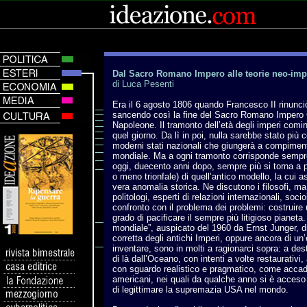
Dal Sacro Romano Impero alle teorie neo-impe
di Luca Pesenti
Era il 6 agosto 1806 quando Francesco II rinunciò
sancendo così la fine del Sacro Romano Impero G
Napoleone. Il tramonto dell’età degli imperi comi
quel giorno. Da lì in poi, nulla sarebbe stato più 
moderni stati nazionali che giungerà a compimento
mondiale. Ma a ogni tramonto corrisponde sempr
oggi, duecento anni dopo, sempre più si torna a pa
o meno trionfale) di quell’antico modello, la cui
vera anomalia storica. Ne discutono i filosofi, ma
politologi, esperti di relazioni internazionali, soci
confronto con il problema dei problemi: costruire u
grado di pacificare il sempre più litigioso pianeta. 
mondiale”, auspicato del 1960 da Ernst Junger, d
corretta degli antichi Imperi, oppure ancora di un
inventare, sono in molti a ragionarci sopra: a des
di là dall’Oceano, con intenti a volte restaurativi
con sguardo realistico e pragmatico, come accade 
americani, nei quali da qualche anno si è acceso i
di legittimare la supremazia USA nel mondo.