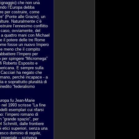
o lignaggio) che non una
fondo l’Europa debba
ore per costruire, come
e” (Ponte alle Grazie), un
ulture. Naturalmente c’è
struire l’ennesimo conflitto
l caso, ovviamente, del
o a quattro mani con Michael
e il potere delle tre Rome
come fosse un nuovo Impero
te meno che il compito
abbattere l’Impero per
to per spingere “Micromega”
ofi Roberto Esposito e
mericana. E sempre sulla
o Cacciari ha negato che
omano, perché incapace - a
a e soprattutto pluralità di
 inedito “federalismo
Europa fu Jean-Marie
 nel 1993 scrisse “La fine
lli esemplari cui rifarsi
o: l’impero romano di
n “grande spazio”, per
l Schmitt, dalle frontiere
pi etici superiori, senza una
esco dominio di regole,
à imperiale – scriveva